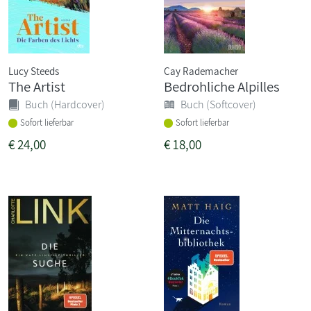
Lucy Steeds
Cay Rademacher
The Artist
Bedrohliche Alpilles
Buch (Hardcover)
Buch (Softcover)
Sofort lieferbar
Sofort lieferbar
€
24,00
€
18,00