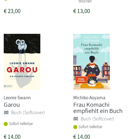
Wochen
€
23,00
€
13,00
Leonie Swann
Michiko Aoyama
Garou
Frau Komachi
empfiehlt ein Buch
Buch (Softcover)
Buch (Softcover)
Sofort lieferbar
Sofort lieferbar
€
14,00
€
14,00