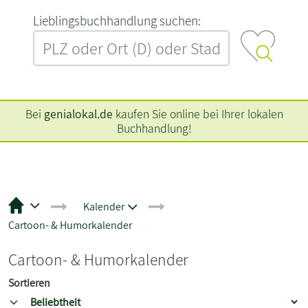
L‍i‍e‍b‍l‍i‍n‍g‍s‍b‍u‍c‍h‍h‍a‍n‍d‍l‍u‍n‍g‍ ‍s‍u‍c‍h‍e‍n‍:‍
Bei
genialokal.de
kaufen Sie online bei Ihrer lokalen
Buchhandlung!
Kalender
Cartoon- & Humorkalender
Cartoon- & Humorkalender
Sortieren