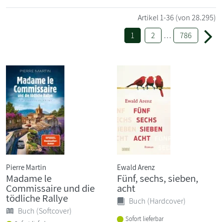
Artikel
1-36
(von 28.295)
1
2
…
786
Pierre Martin
Ewald Arenz
Madame le
Fünf, sechs, sieben,
Commissaire und die
acht
tödliche Rallye
Buch (Hardcover)
Buch (Softcover)
Sofort lieferbar