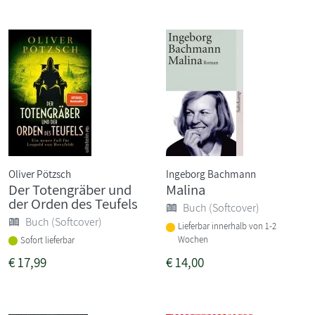
Oliver Pötzsch
Ingeborg Bachmann
Der Totengräber und
Malina
der Orden des Teufels
Buch (Softcover)
Buch (Softcover)
Lieferbar innerhalb von 1-2
Wochen
Sofort lieferbar
€
17,99
€
14,00