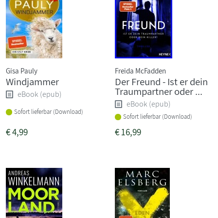
Gisa Pauly
Freida McFadden
Windjammer
Der Freund - Ist er dein
Traumpartner oder ...
eBook (epub)
eBook (epub)
Sofort lieferbar (Download)
Sofort lieferbar (Download)
€
4,99
€
16,99