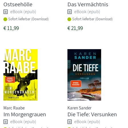
Ostseehölle
Das Vermächtnis
eBook (epub)
eBook (epub)
Sofort lieferbar (Download)
Sofort lieferbar (Download)
€
11,99
€
21,99
Marc Raabe
Karen Sander
Im Morgengrauen
Die Tiefe: Versunken
eBook (epub)
eBook (epub)