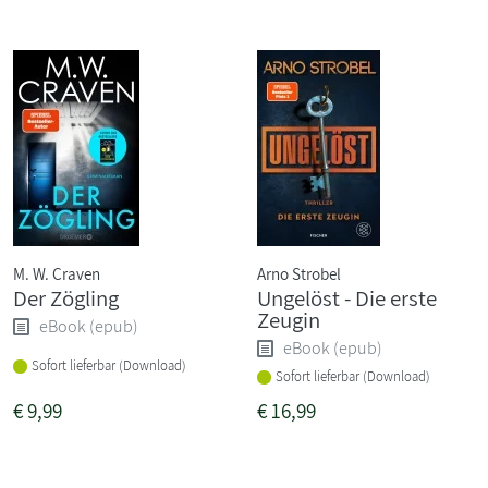
M. W. Craven
Arno Strobel
Der Zögling
Ungelöst - Die erste
Zeugin
eBook (epub)
eBook (epub)
Sofort lieferbar (Download)
Sofort lieferbar (Download)
€
9,99
€
16,99