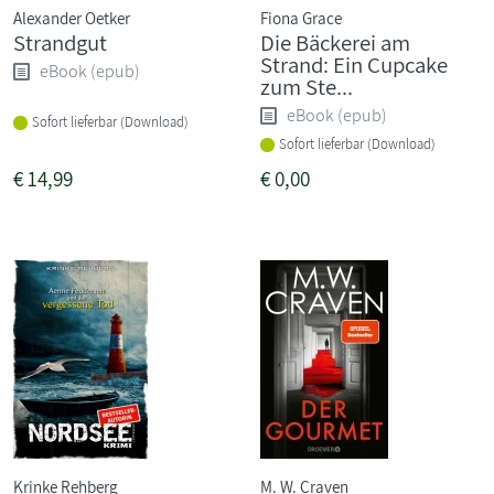
Alexander Oetker
Fiona Grace
Strandgut
Die Bäckerei am
Strand: Ein Cupcake
eBook (epub)
zum Ste...
eBook (epub)
Sofort lieferbar (Download)
Sofort lieferbar (Download)
€
14,99
€
0,00
Krinke Rehberg
M. W. Craven