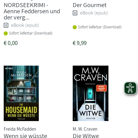
NORDSEEKRIMI -
Der Gourmet
Aenne Feddersen und
eBook (epub)
der verg...
eBook (epub)
Sofort lieferbar (Download)
Sofort lieferbar (Download)
€
0,00
€
9,99
Freida McFadden
M. W. Craven
Wenn sie wüsste
Die Witwe