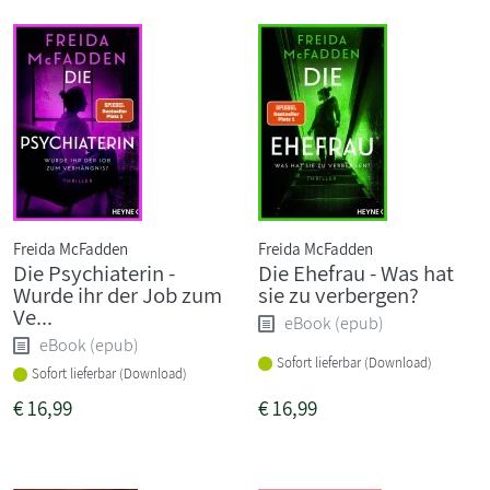
Freida McFadden
Freida McFadden
Die Psychiaterin -
Die Ehefrau - Was hat
Wurde ihr der Job zum
sie zu verbergen?
Ve...
eBook (epub)
eBook (epub)
Sofort lieferbar (Download)
Sofort lieferbar (Download)
€
16,99
€
16,99