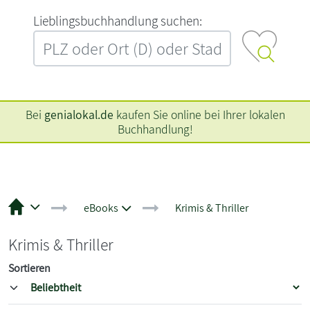
L‍i‍e‍b‍l‍i‍n‍g‍s‍b‍u‍c‍h‍h‍a‍n‍d‍l‍u‍n‍g‍ ‍s‍u‍c‍h‍e‍n‍:‍
Bei
genialokal.de
kaufen Sie online bei Ihrer lokalen
Buchhandlung!
eBooks
Krimis & Thriller
Krimis & Thriller
Sortieren