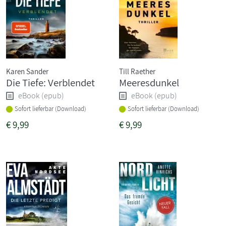
Karen Sander
Till Raether
Die Tiefe: Verblendet
Meeresdunkel
eBook (epub)
eBook (epub)
Sofort lieferbar (Download)
Sofort lieferbar (Download)
€
9,99
€
9,99