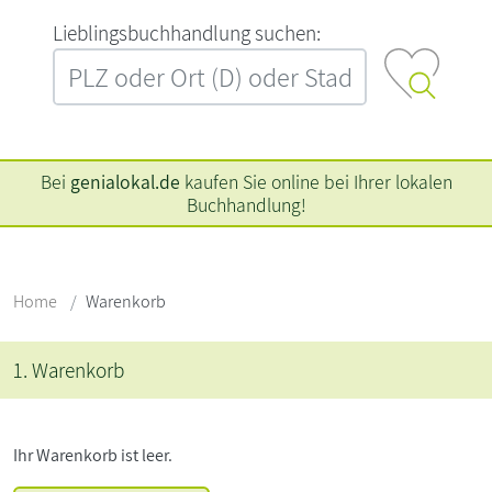
L‍i‍e‍b‍l‍i‍n‍g‍s‍b‍u‍c‍h‍h‍a‍n‍d‍l‍u‍n‍g‍ ‍s‍u‍c‍h‍e‍n‍:‍
Bei
genialokal.de
kaufen Sie online bei Ihrer lokalen
Buchhandlung!
Home
Warenkorb
1. Warenkorb
Ihr Warenkorb ist leer.