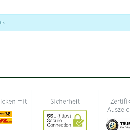
te.
hicken mit
Sicherheit
Zertifi
Auszei