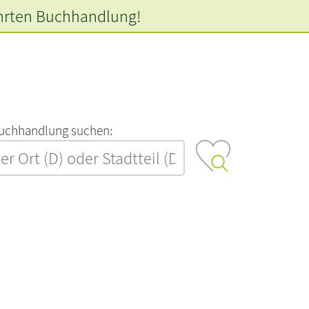
hrten
Buchhandlung!
‍u‍c‍h‍h‍a‍n‍d‍l‍u‍n‍g‍ ‍s‍u‍c‍h‍e‍n‍:‍