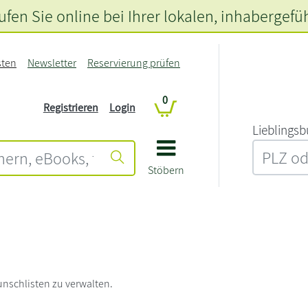
fen Sie online bei Ihrer lokalen
, inhabergefü
sten
Newsletter
Reservierung prüfen
0
Registrieren
Login
L‍i‍e‍b‍l‍i‍n‍g‍s‍b
Stöbern
unschlisten zu verwalten.