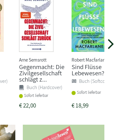
Arne Semsrott
Robert Macfarlane
Inga H
Gegenmacht: Die
Sind Flüsse
Littl
Zivilgesellschaft
Lebewesen?
Buc
schlägt z...
ver)
Buch (Softcover)
Buch (Hardcover)
Sofort
Sofort lieferbar
Sofort lieferbar
€
22,00
€
18,99
€
24,0