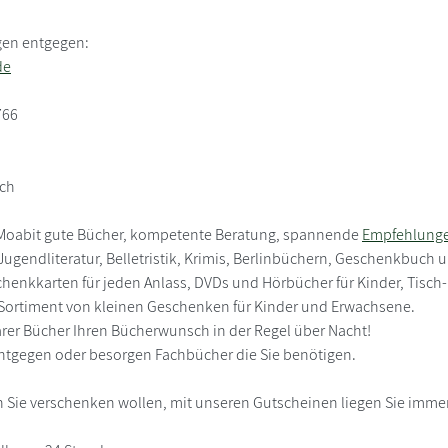
gen entgegen:
de
766
uch
lin-Moabit gute Bücher, kompetente Beratung, spannende
Empfehlung
Jugendliteratur, Belletristik, Krimis, Berlinbüchern, Geschenkbuch
henkkarten für jeden Anlass, DVDs und Hörbücher für Kinder, Tisc
Sortiment von kleinen Geschenken für Kinder und Erwachsene.
barer Bücher Ihren Bücherwunsch in der Regel über Nacht!
tgegen oder besorgen Fachbücher die Sie benötigen.
h Sie verschenken wollen, mit unseren Gutscheinen liegen Sie immer 