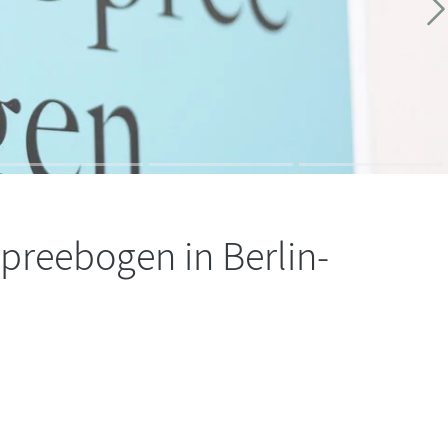
W
I
S
reebogen in Berlin-