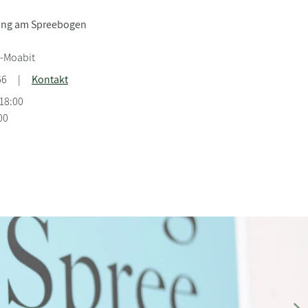
ng am Spreebogen
n-Moabit
66
|
Kontakt
-18:00
00
I