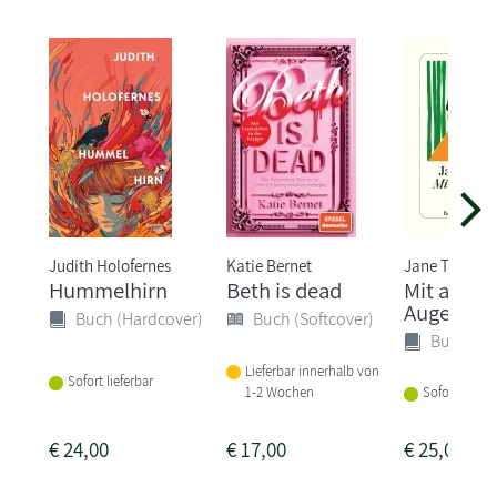
Judith Holofernes
Katie Bernet
Jane Tara
Hummelhirn
Beth is dead
Mit ander
Augen
Buch (Hardcover)
Buch (Softcover)
Buch (Ha
Lieferbar innerhalb von
Sofort lieferbar
1-2 Wochen
Sofort liefer
€
24,00
€
17,00
€
25,00