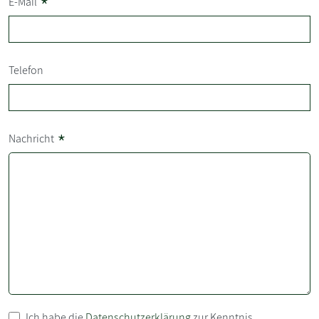
*
E-Mail
Telefon
*
Nachricht
Ich habe die
Datenschutzerklärung
zur Kenntnis