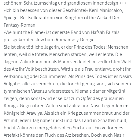
schönem Schutzumschlag und grandiosem Innendesign +++
»Ich bin besessen von dieser Geschichte!« Kerri Maniscalco,
Spiegel-Bestsellerautorin von Kingdom of the Wicked Der
Fantasy-Roman
»We hunt the Flame« ist der erste Band von Hafsah Faizals
preisgekrönter slow burn Romantasy-Dilogie.
Sie ist eine tödliche Jägerin, er der Prinz des Todes: Menschen
lebten, weil sie tötete. Menschen starben, weil er lebte. Die
Jägerin Zafira kann nur als Mann verkleidet im verfluchten Wald
des Arz ihr Volk beschützen. Wird sie als Frau entlarvt, droht ihr
Verbannung oder Schlimmeres. Als Prinz des Todes ist es Nasirs
Aufgabe, alle zu vernichten, die töricht genug sind, sich seinem
tyrannischen Vater zu widersetzen. Niemals darf er Mitgefühl
zeigen, denn sonst wird er selbst zum Opfer des grausamen
Königs. Gegen ihren Willen sind Zafira und Nasir Legenden im
Königreich Arawiya. Als sich ein Krieg zusammenbraut und der
Arz mit jedem Tag näher rückt und das Land in Schatten hüllt,
bricht Zafira zu einer gefahrvollen Suche auf. Ein verlorenes
Artefakt könnte den Fluch des Arz brechen. Doch auch Nasir