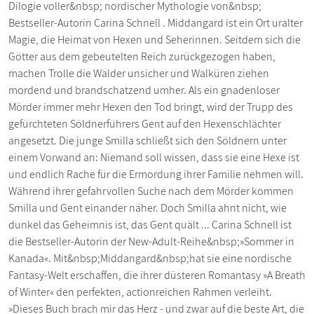
Dilogie voller&nbsp; nordischer Mythologie von&nbsp;
Bestseller-Autorin Carina Schnell . Middangard ist ein Ort uralter
Magie, die Heimat von Hexen und Seherinnen. Seitdem sich die
Götter aus dem gebeutelten Reich zurückgezogen haben,
machen Trolle die Wälder unsicher und Walküren ziehen
mordend und brandschatzend umher. Als ein gnadenloser
Mörder immer mehr Hexen den Tod bringt, wird der Trupp des
gefürchteten Söldnerführers Gent auf den Hexenschlächter
angesetzt. Die junge Smilla schließt sich den Söldnern unter
einem Vorwand an: Niemand soll wissen, dass sie eine Hexe ist
und endlich Rache für die Ermordung ihrer Familie nehmen will.
Während ihrer gefahrvollen Suche nach dem Mörder kommen
Smilla und Gent einander näher. Doch Smilla ahnt nicht, wie
dunkel das Geheimnis ist, das Gent quält ... Carina Schnell ist
die Bestseller-Autorin der New-Adult-Reihe&nbsp;»Sommer in
Kanada«. Mit&nbsp;Middangard&nbsp;hat sie eine nordische
Fantasy-Welt erschaffen, die ihrer düsteren Romantasy »A Breath
of Winter« den perfekten, actionreichen Rahmen verleiht.
»Dieses Buch brach mir das Herz - und zwar auf die beste Art, die