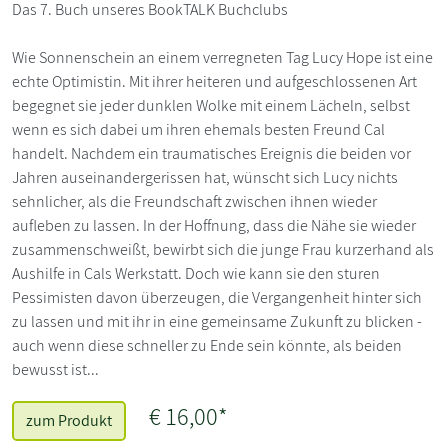
Das 7. Buch unseres BookTALK Buchclubs
Wie Sonnenschein an einem verregneten Tag Lucy Hope ist eine
echte Optimistin. Mit ihrer heiteren und aufgeschlossenen Art
begegnet sie jeder dunklen Wolke mit einem Lächeln, selbst
wenn es sich dabei um ihren ehemals besten Freund Cal
handelt. Nachdem ein traumatisches Ereignis die beiden vor
Jahren auseinandergerissen hat, wünscht sich Lucy nichts
sehnlicher, als die Freundschaft zwischen ihnen wieder
aufleben zu lassen. In der Hoffnung, dass die Nähe sie wieder
zusammenschweißt, bewirbt sich die junge Frau kurzerhand als
Aushilfe in Cals Werkstatt. Doch wie kann sie den sturen
Pessimisten davon überzeugen, die Vergangenheit hinter sich
zu lassen und mit ihr in eine gemeinsame Zukunft zu blicken -
auch wenn diese schneller zu Ende sein könnte, als beiden
bewusst ist...
€ 16,00*
zum Produkt