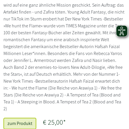
wird auf eine ganz ähnliche Mission geschickt. Sein Auftrag: das
Artefakt finden - und Zafira töten. Young Adult Fantasy, die nicht
nur TikTok im Sturm erobert hat Der New York Times -Bestseller
»We hunt the Flame« wurde vom TIMES Magazine unter die Top
100 der besten Fantasy-Bücher aller Zeiten gewählt. Mit ihrer
romantischen Fantasy um eine arabisch inspirierte Welt
begeistert die amerikanische Bestseller-Autorin Hafsah Faizal
Millionen Leser*innen. Besonders die Fans von Rebecca Yarros
oder Jennifer L. Armentrout werden Zafira und Nasir lieben.
Auch Band 2 der enemies-to-lovers New Adult-Dilogie, »We free
the Stars«, ist auf Deutsch erhältlich. Mehr von der Nummer 1-
New York Times -Bestsellerautorin Hafsah Faizal erwartet dich
in: - We hunt the Flame (Die Reiche von Arawiya 1) - We free the
Stars (Die Reiche von Arawiya 2) - A Tempest of Tea (Blood and
Tea 1) - A Steeping in Blood. A Tempest of Tea 2 (Blood and Tea
2)
€ 25,00*
zum Produkt