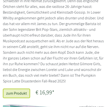
Schwester in ihre Heimat zurückgekehrt. Denn das englische
Örtchen steht für alles, was die rastlose 26-Jährige hasst:
Beständigkeit, Gemütlichkeit und Kleinstadt-Gossip. In Lower
Whilby angekommen geht jedoch alles drunter und drüber. Und
das hat vor allem mit James zu tun. Der grummelige Barista ist
der Sohn legendärer Brit Pop-Stars, ziemlich attraktiv - und
überhaupt nicht erfreut darüber, dass Jude ihn für ihren
Musikpodcast ausquetschen will. Als er Jude aus der Not heraus
in seinem Café anstellt, geht sie ihm nicht nur auf die Nerven.
Sondern auch nicht mehr aus dem Kopf. Doch kann Jude, die
ihr ganzes Leben schon auf der Flucht vor ihren Gefühlen ist, für
ihn zur Ruhe kommen? Du schaust jeden Herbst Gilmore Girls,
liebst die Energie zwischen Lorelei und Luke und wünschst dir
ein Buch, das noch viel mehr bietet? Dann ist The Pumpkin
Spice Latte Disasterdein Fall-Read 2025!
€ 16,99*
zum Produkt