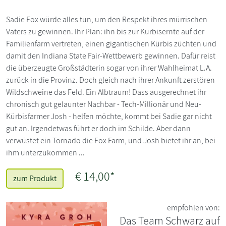
Sadie Fox würde alles tun, um den Respekt ihres mürrischen
Vaters zu gewinnen. Ihr Plan: ihn bis zur Kürbisernte auf der
Familienfarm vertreten, einen gigantischen Kürbis züchten und
damit den Indiana State Fair-Wettbewerb gewinnen. Dafür reist
die überzeugte Großstädterin sogar von ihrer Wahlheimat L.A.
zurück in die Provinz. Doch gleich nach ihrer Ankunft zerstören
Wildschweine das Feld. Ein Albtraum! Dass ausgerechnet ihr
chronisch gut gelaunter Nachbar - Tech-Millionär und Neu-
Kürbisfarmer Josh - helfen möchte, kommt bei Sadie gar nicht
gut an. Irgendetwas führt er doch im Schilde. Aber dann
verwüstet ein Tornado die Fox Farm, und Josh bietet ihr an, bei
ihm unterzukommen ...
€ 14,00*
zum Produkt
empfohlen von:
Das Team Schwarz auf