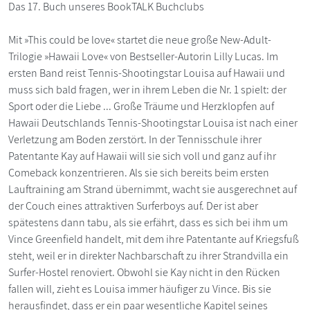
Das 17. Buch unseres BookTALK Buchclubs
Mit »This could be love« startet die neue große New-Adult-
Trilogie »Hawaii Love« von Bestseller-Autorin Lilly Lucas. Im
ersten Band reist Tennis-Shootingstar Louisa auf Hawaii und
muss sich bald fragen, wer in ihrem Leben die Nr. 1 spielt: der
Sport oder die Liebe ... Große Träume und Herzklopfen auf
Hawaii Deutschlands Tennis-Shootingstar Louisa ist nach einer
Verletzung am Boden zerstört. In der Tennisschule ihrer
Patentante Kay auf Hawaii will sie sich voll und ganz auf ihr
Comeback konzentrieren. Als sie sich bereits beim ersten
Lauftraining am Strand übernimmt, wacht sie ausgerechnet auf
der Couch eines attraktiven Surferboys auf. Der ist aber
spätestens dann tabu, als sie erfährt, dass es sich bei ihm um
Vince Greenfield handelt, mit dem ihre Patentante auf Kriegsfuß
steht, weil er in direkter Nachbarschaft zu ihrer Strandvilla ein
Surfer-Hostel renoviert. Obwohl sie Kay nicht in den Rücken
fallen will, zieht es Louisa immer häufiger zu Vince. Bis sie
herausfindet, dass er ein paar wesentliche Kapitel seines