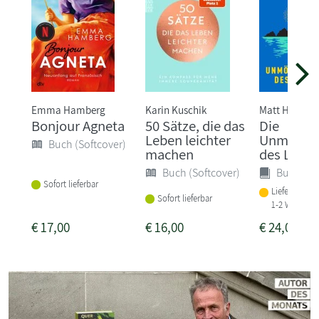
Emma Hamberg
Karin Kuschik
Matt Haig
Bonjour Agneta
50 Sätze, die das
Die
Leben leichter
Unmöglic
Buch (Softcover)
machen
des Lebe
Buch (Softcover)
Buch (Ha
Sofort lieferbar
Lieferbar in
Sofort lieferbar
1-2 Wochen
€
17,00
€
16,00
€
24,00