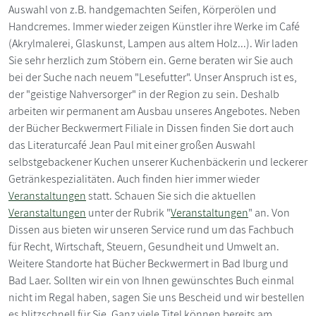
Auswahl von z.B. handgemachten Seifen, Körperölen und
Handcremes. Immer wieder zeigen Künstler ihre Werke im Café
(Akrylmalerei, Glaskunst, Lampen aus altem Holz...). Wir laden
Sie sehr herzlich zum Stöbern ein. Gerne beraten wir Sie auch
bei der Suche nach neuem "Lesefutter". Unser Anspruch ist es,
der "geistige Nahversorger" in der Region zu sein. Deshalb
arbeiten wir permanent am Ausbau unseres Angebotes. Neben
der Bücher Beckwermert Filiale in Dissen finden Sie dort auch
das Literaturcafé Jean Paul mit einer großen Auswahl
selbstgebackener Kuchen unserer Kuchenbäckerin und leckerer
Getränkespezialitäten. Auch finden hier immer wieder
Veranstaltungen
statt. Schauen Sie sich die aktuellen
Veranstaltungen
unter der Rubrik "
Veranstaltungen
" an. Von
Dissen aus bieten wir unseren Service rund um das Fachbuch
für Recht, Wirtschaft, Steuern, Gesundheit und Umwelt an.
Weitere Standorte hat Bücher Beckwermert in Bad Iburg und
Bad Laer. Sollten wir ein von Ihnen gewünschtes Buch einmal
nicht im Regal haben, sagen Sie uns Bescheid und wir bestellen
es blitzschnell für Sie. Ganz viele Titel können bereits am