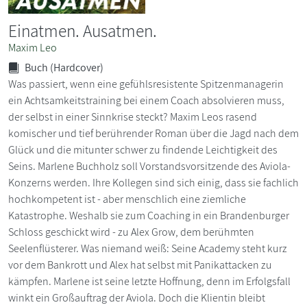
Einatmen. Ausatmen.
Maxim Leo
Buch (Hardcover)
Was passiert, wenn eine gefühlsresistente Spitzenmanagerin
ein Achtsamkeitstraining bei einem Coach absolvieren muss,
der selbst in einer Sinnkrise steckt? Maxim Leos rasend
komischer und tief berührender Roman über die Jagd nach dem
Glück und die mitunter schwer zu findende Leichtigkeit des
Seins. Marlene Buchholz soll Vorstandsvorsitzende des Aviola-
Konzerns werden. Ihre Kollegen sind sich einig, dass sie fachlich
hochkompetent ist - aber menschlich eine ziemliche
Katastrophe. Weshalb sie zum Coaching in ein Brandenburger
Schloss geschickt wird - zu Alex Grow, dem berühmten
Seelenflüsterer. Was niemand weiß: Seine Academy steht kurz
vor dem Bankrott und Alex hat selbst mit Panikattacken zu
kämpfen. Marlene ist seine letzte Hoffnung, denn im Erfolgsfall
winkt ein Großauftrag der Aviola. Doch die Klientin bleibt