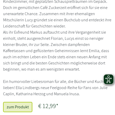
Kinderzimmer, mit geplatzten Schauspielträumen im Gepäck.
Doch im gemütlichen Café Zuckerzeit eröffnet sich für sie eine
unerwartete Chance. Zusammen mit ihrer ehemaligen
Mitschülerin Lucy gründet sie einen Buchclub und entdeckt ihre
Leidenschaft für Geschichten wieder.
Als ihr Exfreund Markus auftaucht und ihre Vergangenheit sie
einholt, steht ausgerechnet Florian, Lucys einst so nerviger
kleiner Bruder, ihr zur Seite. Zwischen dampfenden
Kaffeetassen und geflüsterten Geheimnissen lernt Emilia, dass
auch im echten Leben ein Ende stets einen neuen Anfang mit
sich bringt und die besten Geschichten möglicherweise dort
beginnen, wo man es am wenigsten erwartet.
Ein humorvoller Liebesroman für alle, die Bücher und Kuchen
lieben! Ella Lindbergs neue Feelgood-Reihe für Fans von Julie
Caplin, Katharina Herzog und Manuela Inusa.
€ 12,99*
zum Produkt