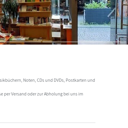
W
k
Musikbüchern, Noten, CDs und DVDs, Postkarten und
ise per Versand oder zur Abholung bei uns im