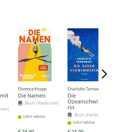
Florence Knapp
Charlotte Tarnowski
mit
Die Namen
Die
Ozeanschwimme
Buch (Hardcover)
rin
over)
Buch (Hardcover)
Sofort lieferbar
Sofort lieferbar
€
24,00
€
24,00