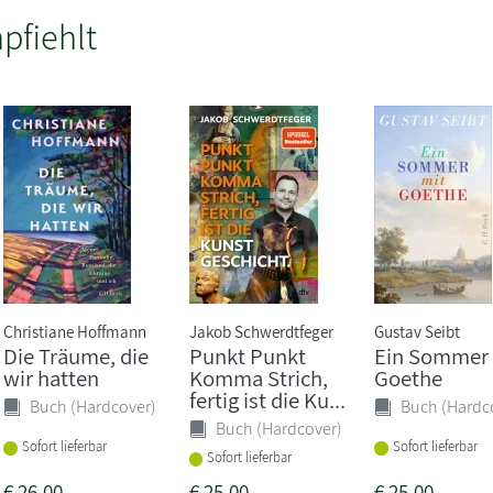
pfiehlt
Christiane Hoffmann
Jakob Schwerdtfeger
Gustav Seibt
Die Träume, die
Punkt Punkt
Ein Sommer 
wir hatten
Komma Strich,
Goethe
fertig ist die Ku...
Buch (Hardcover)
Buch (Hardc
Buch (Hardcover)
Sofort lieferbar
Sofort lieferbar
Sofort lieferbar
€
26,00
€
25,00
€
25,00