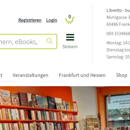
Libretto - b
0
Mühlgasse 
Registrieren
Login
60486 Frank
069 153466
Montag: 14:0
Stöbern
Dienstag bis
Samstag: 10:
t
Veranstaltungen
Frankfurt und Hessen
Shop