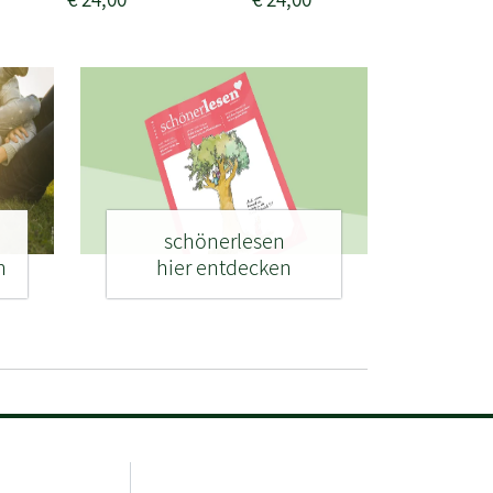
schönerlesen
n
hier entdecken