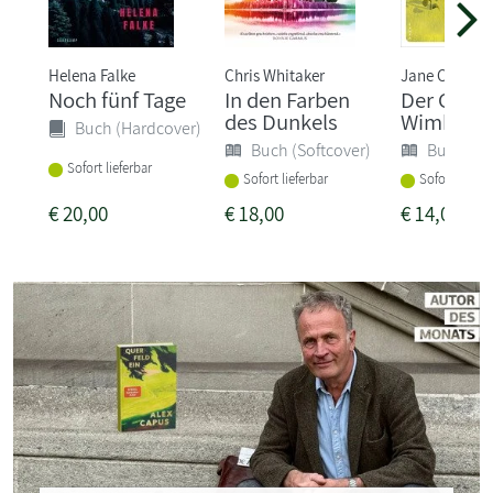
Helena Falke
Chris Whitaker
Jane Crilly
Noch fünf Tage
In den Farben
Der Gärtn
des Dunkels
Wimbled
Buch (Hardcover)
Buch (Softcover)
Buch (So
Sofort lieferbar
Sofort lieferbar
Sofort liefer
€
20,00
€
18,00
€
14,00