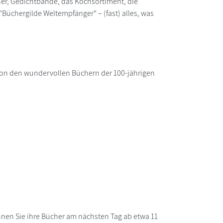
ücher, Gedichtbände, das Kochsortiment, die
üchergilde Weltempfänger" – (fast) alles, was
von den wundervollen Büchern der 100-jährigen
nnen Sie ihre Bücher am nächsten Tag ab etwa 11