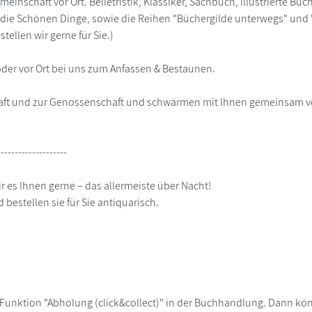
einschaft vor Ort. Belletristik, Klassiker, Sachbuch, illustrierte B
e Schönen Dinge, sowie die Reihen "Büchergilde unterwegs" und "B
tellen wir gerne für Sie.)
der vor Ort bei uns zum Anfassen & Bestaunen.
chaft und zur Genossenschaft und schwärmen mit Ihnen gemeinsam 
--------------------
ir es Ihnen gerne – das allermeiste über Nacht!
 bestellen sie für Sie antiquarisch.
 Funktion "Abholung (click&collect)" in der Buchhandlung. Dann kö