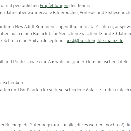
atur mit persönlichen
Empfehlungen
des Teams
ten Jahre über wundervolle Bilderbücher, Vorlese- und Erstlesebüch
kannteren New Adult Romanen, Jugendbüchern ab 14 Jahren, ausgewähl
aben auch einen Buchclub für Menschen zwischen 18 und 30 Jahren! 
? Schreib eine Mail an Josephine:
post@buechergilde-mainz.de
t und Politik sowie eine Auswahl an (queer-) feministischen Titeln
 Verschenken
rten und Grußkarten für viele verschiedene Anlässe – oder einfach 
er der Büchergilde Gutenberg (und für alle, die es werden möchten!)