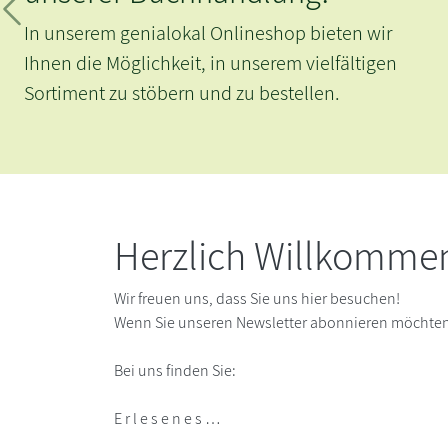
Exklusiv in Mainz haben wir die schönen Bücher
Zurück
der Büchergilde für euch.
Kommt gerne zum Stöbern vorbei. Alle Fragen
rund um die Mitgliedschaft und die
Genossenschaft beantworten wir euch gern.
Herzlich Willkommen
Wir freuen uns, dass Sie uns hier besuchen!
Wenn Sie unseren Newsletter abonnieren möchten, 
Bei uns finden Sie:
E r l e s e n e s …