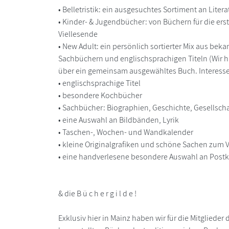
• Belletristik: ein ausgesuchtes Sortiment an Liter
• Kinder- & Jugendbücher: von Büchern für die ers
Viellesende
• New Adult: ein persönlich sortierter Mix aus be
Sachbüchern und englischsprachigen Titeln (Wir h
über ein gemeinsam ausgewähltes Buch. Interesse
• englischsprachige Titel
• besondere Kochbücher
• Sachbücher: Biographien, Geschichte, Gesellschaf
• eine Auswahl an Bildbänden, Lyrik
• Taschen-, Wochen- und Wandkalender
• kleine Originalgrafiken und schöne Sachen zum
• eine handverlesene besondere Auswahl an Postka
& die B ü c h e r g i l d e !
Exklusiv hier in Mainz haben wir für die Mitglied