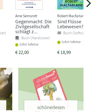
Arne Semsrott
Robert Macfarlane
Inga H
Gegenmacht: Die
Sind Flüsse
Littl
Zivilgesellschaft
Lebewesen?
Buc
schlägt z...
ver)
Buch (Softcover)
Buch (Hardcover)
Sofort
Sofort lieferbar
Sofort lieferbar
€
22,00
€
18,99
€
24,0
schönerlesen