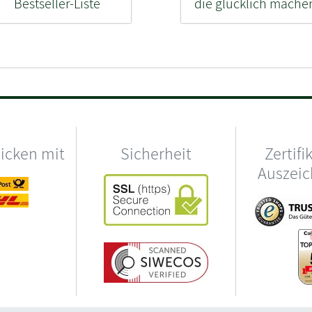
Bestseller-Liste
die glücklich mache
hicken mit
Sicherheit
Zertifi
Auszei