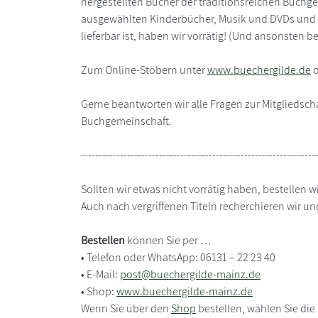
hergestellten Bücher der traditionsreichen Buchgem
ausgewählten Kinderbücher, Musik und DVDs und di
lieferbar ist, haben wir vorrätig! (Und ansonsten bes
Zum Online-Stöbern unter
www.buechergilde.de
o
Gerne beantworten wir alle Fragen zur Mitglieds
Buchgemeinschaft.
------------------------------------------------------------------
Sollten wir etwas nicht vorrätig haben, bestellen w
Auch nach vergriffenen Titeln recherchieren wir und
Bestellen
können Sie per …
• Telefon oder WhatsApp: 06131 – 22 23 40
• E-Mail:
post@buechergilde-mainz.de
• Shop:
www.buechergilde-mainz.de
Wenn Sie über den
Shop
bestellen, wählen Sie die