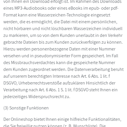
von Ihnen ein Download erfolgt ist. Im Rahmen des Downloads
eines MP3-Audiobooks oder eines eBooks im epub- oder pdf-
Format kann eine Wasserzeichen-Technologie eingesetzt
werden, die es ermöglicht, die Datei mit einem persönlichen,
nicht hörbaren und nicht löschbaren Wasserzeichen individuell
zu markieren, um so von dem Kunden unerlaubt in den Verkehr
gebrachte Dateien bis zum Kunden zurückverfolgen zu können.
Hierzu werden personenbezogene Daten mit einer Nummer
versehen und in pseudonymisierter Form gespeichert. Im Fall
des Missbrauchsverdachtes kann die gespeicherte Nummer
dem Kunden zugeordnet werden. Die Datenverarbeitung beruht
auf unserem berechtigten Interesse nach Art. 6 Abs. 1 lit. f
DSGVO, Urheberrechtsverstöße aufzuklären Hinsichtlich der
Verarbeitung nach Art. 6 Abs. 1 S. 1 lit. f DSGVO steht Ihnen ein
jederzeitiges Widerspruchsrecht zu.
(3) Sonstige Funktionen
Der Onlineshop bietet Ihnen einige hilfreiche Funktionalitäten,
die Sie freiwillig nutzen können (z. B. Wunschliste). Die