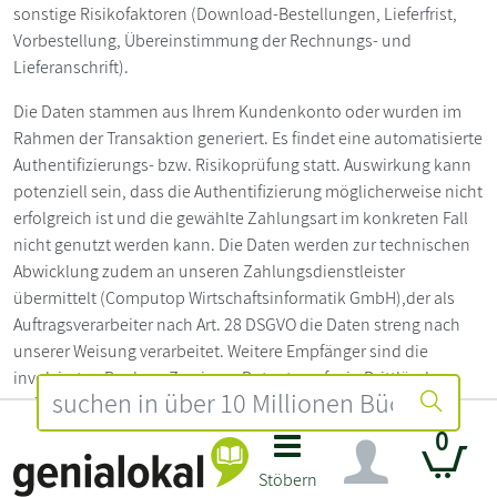
sonstige Risikofaktoren (Download-Bestellungen, Lieferfrist,
Vorbestellung, Übereinstimmung der Rechnungs- und
Lieferanschrift).
Die Daten stammen aus Ihrem Kundenkonto oder wurden im
Rahmen der Transaktion generiert. Es findet eine automatisierte
Authentifizierungs- bzw. Risikoprüfung statt. Auswirkung kann
potenziell sein, dass die Authentifizierung möglicherweise nicht
erfolgreich ist und die gewählte Zahlungsart im konkreten Fall
nicht genutzt werden kann. Die Daten werden zur technischen
Abwicklung zudem an unseren Zahlungsdienstleister
übermittelt (Computop Wirtschaftsinformatik GmbH),der als
Auftragsverarbeiter nach Art. 28 DSGVO die Daten streng nach
unserer Weisung verarbeitet. Weitere Empfänger sind die
involvierten Banken. Zu einem Datentransfer in Drittländer
außerhalb der EU kann es nur kommen, sofern die involvierten
Banken in Drittländern ansässig sind. Wir haben mit Computop
0
folgende Löschfristen vereinbart: Computop Paygate
Stöbern
Datenbank und Computop Analytics: Löschung von