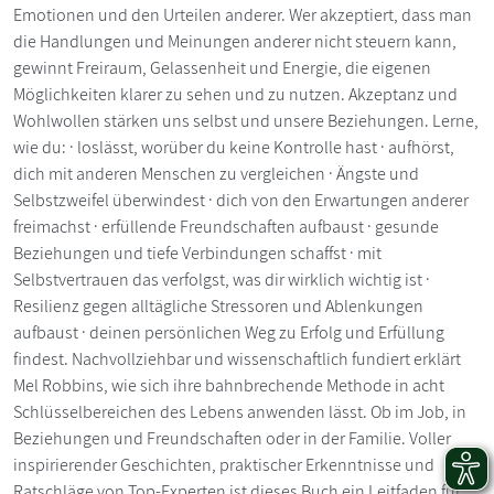
Emotionen und den Urteilen anderer. Wer akzeptiert, dass man
die Handlungen und Meinungen anderer nicht steuern kann,
gewinnt Freiraum, Gelassenheit und Energie, die eigenen
Möglichkeiten klarer zu sehen und zu nutzen. Akzeptanz und
Wohlwollen stärken uns selbst und unsere Beziehungen. Lerne,
wie du: · loslässt, worüber du keine Kontrolle hast · aufhörst,
dich mit anderen Menschen zu vergleichen · Ängste und
Selbstzweifel überwindest · dich von den Erwartungen anderer
freimachst · erfüllende Freundschaften aufbaust · gesunde
Beziehungen und tiefe Verbindungen schaffst · mit
Selbstvertrauen das verfolgst, was dir wirklich wichtig ist ·
Resilienz gegen alltägliche Stressoren und Ablenkungen
aufbaust · deinen persönlichen Weg zu Erfolg und Erfüllung
findest. Nachvollziehbar und wissenschaftlich fundiert erklärt
Mel Robbins, wie sich ihre bahnbrechende Methode in acht
Schlüsselbereichen des Lebens anwenden lässt. Ob im Job, in
Beziehungen und Freundschaften oder in der Familie. Voller
inspirierender Geschichten, praktischer Erkenntnisse und
Ratschläge von Top-Experten ist dieses Buch ein Leitfaden für