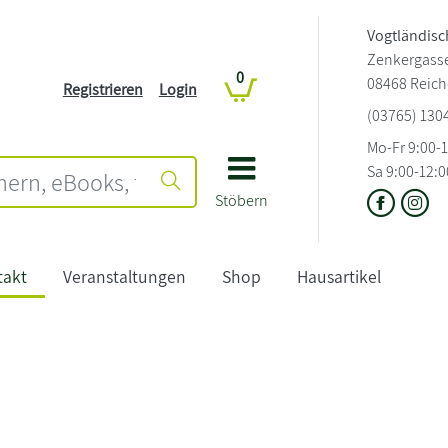
Vogtländis
Zenkergass
0
08468 Reic
Registrieren
Login
(03765) 130
Mo-Fr 9:00-
Sa 9:00-12:0
Stöbern
takt
Veranstaltungen
Shop
Hausartikel