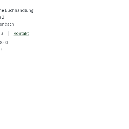
che Buchhandlung
e 2
henbach
43
|
Kontakt
18:00
0