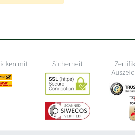
hicken mit
Sicherheit
Zertifi
Auszei