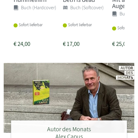
Augen
Buch (Hardcover)
Buch (Softcover)
Buch (Ha
Sofort lieferbar
Sofort lieferbar
Sofort liefer
€
24,00
€
17,00
€
25,00
Autor des Monats
Alex Capus