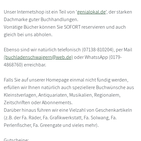
Unser Internetshop ist ein Teil von '
genialokal.de
', der starken
Dachmarke guter Buchhandlungen.
Vorrätige Bücher können Sie SOFORT reservieren und auch
gleich bei uns abholen.
Ebenso sind wir natürlich telefonisch (07138-810204), per Mail
(buchladenschwaigern@web.de)
oder WhatssApp (0179-
4868760) erreichbar.
Falls Sie auf unserer Homepage einmal nicht fündig werden,
erfüllen wir Ihnen natürlich auch speziellere Buchwünsche aus
Kleinstverlagen, Antiquariaten, Musikalien, Regionalem,
Zeitschriften oder Abonnements.
Darüber hinaus führen wir eine Vielzahl von Geschenkartikeln
(z.B. der Fa. Räder, Fa. Grafikwerkstatt, Fa. Solwang, Fa.
Perlenfischer, Fa. Greengate und vieles mehr).
Gutscheine: