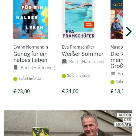
Evann Normandin
Eva Pramschüfer
Masateru Kon
Genug für ein
Weißer Sommer
Die Rätse
halbes Leben
meines
Buch (Hardcover)
Großvate
Buch (Hardcover)
Buch (So
Sofort lieferbar
Sofort lieferbar
Sofort liefer
€
23,00
€
24,00
€
18,00