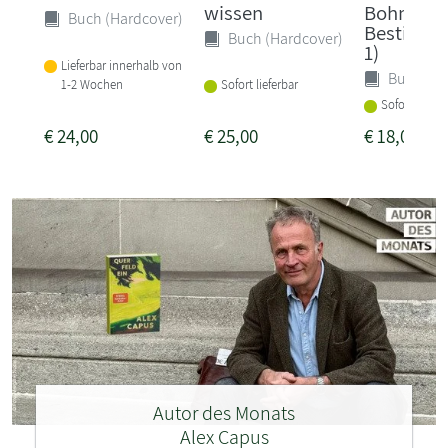
wissen
Bohms
Buch (Hardcover)
Bestiariu
Buch (Hardcover)
1)
Lieferbar innerhalb von
Buch (Ha
1-2 Wochen
Sofort lieferbar
Sofort liefer
€
24,00
€
25,00
€
18,00
Autor des Monats
Alex Capus