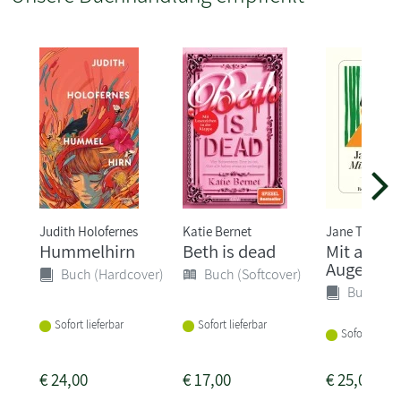
Judith Holofernes
Katie Bernet
Jane Tara
Hummelhirn
Beth is dead
Mit ander
Augen
Buch (Hardcover)
Buch (Softcover)
Buch (Ha
Sofort lieferbar
Sofort lieferbar
Sofort liefer
€
24,00
€
17,00
€
25,00