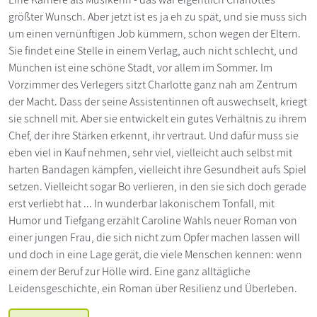
größter Wunsch. Aber jetzt ist es ja eh zu spät, und sie muss sich
um einen vernünftigen Job kümmern, schon wegen der Eltern.
Sie findet eine Stelle in einem Verlag, auch nicht schlecht, und
München ist eine schöne Stadt, vor allem im Sommer. Im
Vorzimmer des Verlegers sitzt Charlotte ganz nah am Zentrum
der Macht. Dass der seine Assistentinnen oft auswechselt, kriegt
sie schnell mit. Aber sie entwickelt ein gutes Verhältnis zu ihrem
Chef, der ihre Stärken erkennt, ihr vertraut. Und dafür muss sie
eben viel in Kauf nehmen, sehr viel, vielleicht auch selbst mit
harten Bandagen kämpfen, vielleicht ihre Gesundheit aufs Spiel
setzen. Vielleicht sogar Bo verlieren, in den sie sich doch gerade
erst verliebt hat ... In wunderbar lakonischem Tonfall, mit
Humor und Tiefgang erzählt Caroline Wahls neuer Roman von
einer jungen Frau, die sich nicht zum Opfer machen lassen will
und doch in eine Lage gerät, die viele Menschen kennen: wenn
einem der Beruf zur Hölle wird. Eine ganz alltägliche
Leidensgeschichte, ein Roman über Resilienz und Überleben.