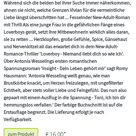
Während sich die beiden bei ihrer Suche immer näherkommen,
ahnen sie nicht, welche Grenzen Vivian für die vermeintliche
Liebe längst überschritten hat ... Fesselnder New-Adult-Roman
mit Thrill Als eine junge Frau in die gefährlichen Fänge eines
Loverboys gerät, setzt ihre Mitbewohnerin wirklich alles daran,
sie zu retten ... Herzklopfen, große Gefühle, Spice, Gänsehaut
und Nervenkitzel:all das erwartet dich in dem New-Adult-
Romance-Thriller 'Loverboy - Niemand liebt dich so wie ich'.
Über Antonia Wesselings ersten romantischen
Spannungsroman 'Insight - Dein Leben gehört mir' sagt Romy
Hausmann: 'Antonia Wesseling weiß genau, wie man
Brustkörbe knackt, um Herzen freizulegen, mit ungefilterter
Echtheit, aber stets voller Liebe und Feingefühl. Das nun also
gepaart mit einem Ausflug in die Spannung - Toni, ich bin dir
hemmungslos verfallen.' Der farbige Buchschnitt ist auf die
Erstauflage begrenzt. Die Lieferung erfolgt je nach
Verfügbarkeit.
€ 16,00*
zum Produkt