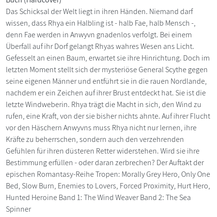
Das Schicksal der Welt liegt in ihren Händen. Niemand darf
wissen, dass Rhya ein Halbling ist - halb Fae, halb Mensch -,
denn Fae werden in Anwyvn gnadenlos verfolgt. Bei einem
Überfall auf ihr Dorf gelangt Rhyas wahres Wesen ans Licht.
Gefesselt an einen Baum, erwartet sie ihre Hinrichtung. Doch im
letzten Moment stellt sich der mysteriöse General Scythe gegen
seine eigenen Männer und entführt sie in die rauen Nordlande,
nachdem er ein Zeichen auf ihrer Brust entdeckt hat. Sie ist die
letzte Windweberin. Rhya trägt die Macht in sich, den Wind zu
rufen, eine Kraft, von der sie bisher nichts ahnte. Auf ihrer Flucht
vor den Häschern Anwyvns muss Rhya nicht nur lernen, ihre
Kräfte zu beherrschen, sondern auch den verzehrenden
Gefühlen für ihren düsteren Retter widerstehen. Wird sie ihre
Bestimmung erfüllen - oder daran zerbrechen? Der Auftakt der
epischen Romantasy-Reihe Tropen: Morally Grey Hero, Only One
Bed, Slow Burn, Enemies to Lovers, Forced Proximity, Hurt Hero,
Hunted Heroine Band 1: The Wind Weaver Band 2: The Sea
Spinner