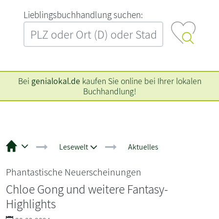
L‍i‍e‍b‍l‍i‍n‍g‍s‍b‍u‍c‍h‍h‍a‍n‍d‍l‍u‍n‍g‍ ‍s‍u‍c‍h‍e‍n‍:‍
Bei
genialokal.de
kaufen Sie online bei Ihrer lokalen
Buchhandlung!
Lesewelt
Aktuelles
Phantastische Neuerscheinungen
Chloe Gong und weitere Fantasy-
Highlights