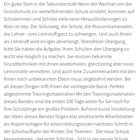
Ein guter Start in der Sekundarstufe Wenn der Wechsel von der
Grundschule zur weiterführenden Schule ansteht, kommen auf
Schülerinnen und Schüler viele neue Herausforderungen zu.
Alles ist neu: Der Schulweg, die Schule, die Klassenkameraden,
die Lehrer - vom Lernstoff ganz zu schweigen. Und auch Ihnen
als Lehrkraft wird einiges abverlangt. Stressfreier Übergang,
bitte Sie haben die Aufgabe, Ihren Schülern den Übergang so
leicht wie möglich zu machen. Sie müssen bekannte
Grundtechniken mit ihnen wiederholen, gleichzeitig aber neue
Lerninhalte vermitteln. Und auch eine Zusammenarbeit mit den
Ihnen noch unbekannten Eltern muss angebahnt werden. Bei
all diesen Dingen hilft Ihnen der vorliegende Band. Perfekt
abgestimmte Trainingsmaterialien Mit den Trainingsmaterialien
dieses Bandes sind die ersten 100 Tage weder für Sie noch für
Ihre Schützlinge ein großes Problem. Auf eine kurze Vorstellung
der Ideen dieses Bandes folgen klar strukturierte Arbeitsblätter
als Kopiervorlagen für einen reibungslosen nächsten Schritt in
der Schullaufbahn der Kinder. Die Themen: - Die neue Schule
kennenlernen - der erste Schultag - Sich in der neuen Schule