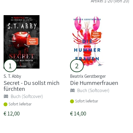
Artikel
1-20
(von 20)
1
2
S. T. Abby
Beatrix Gerstberger
Secret - Du sollst mich
Die Hummerfrauen
fürchten
Buch (Softcover)
Buch (Softcover)
Sofort lieferbar
Sofort lieferbar
€
12,00
€
14,00