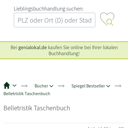
L‍i‍e‍b‍l‍i‍n‍g‍s‍b‍u‍c‍h‍h‍a‍n‍d‍l‍u‍n‍g‍ ‍s‍u‍c‍h‍e‍n‍:‍
Bei
genialokal.de
kaufen Sie online bei Ihrer lokalen
Buchhandlung!
Bücher
Spiegel Bestseller
Belletristik Taschenbuch
Belletristik Taschenbuch