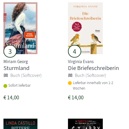
3
4
Miriam Georg
Virginia Evans
Sturmland
Die Briefeschreiberin
Buch (Softcover)
Buch (Softcover)
Lieferbar innerhalb von 1-2
Sofort lieferbar
Wochen
€
14,00
€
14,00