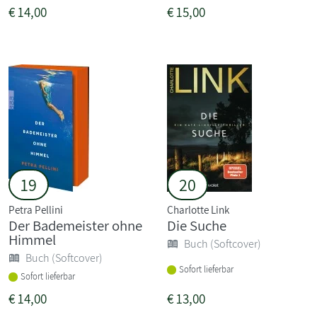
€
14,00
€
15,00
19
20
Petra Pellini
Charlotte Link
Der Bademeister ohne
Die Suche
Himmel
Buch (Softcover)
Buch (Softcover)
Sofort lieferbar
Sofort lieferbar
€
14,00
€
13,00