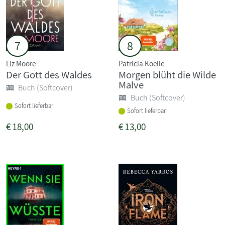
7
8
Liz Moore
Patricia Koelle
Der Gott des Waldes
Morgen blüht die Wilde
Malve
Buch (Softcover)
Buch (Softcover)
Sofort lieferbar
Sofort lieferbar
€
18,00
€
13,00