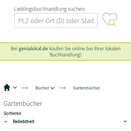
L‍i‍e‍b‍l‍i‍n‍g‍s‍b‍u‍c‍h‍h‍a‍n‍d‍l‍u‍n‍g‍ ‍s‍u‍c‍h‍e‍n‍:‍
Bei
genialokal.de
kaufen Sie online bei Ihrer lokalen
Buchhandlung!
Bücher
Gartenbücher
Gartenbücher
Sortieren