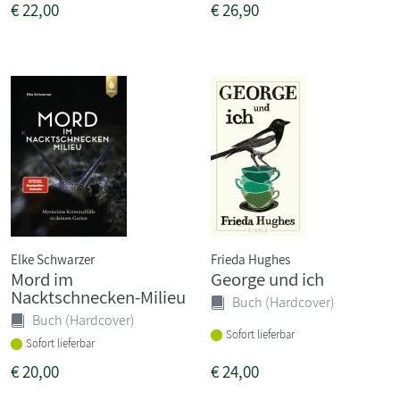
€
22,00
€
26,90
Elke Schwarzer
Frieda Hughes
Mord im
George und ich
Nacktschnecken-Milieu
Buch (Hardcover)
Buch (Hardcover)
Sofort lieferbar
Sofort lieferbar
€
20,00
€
24,00