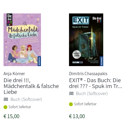
Anja Körner
Dimitris Chassapakis
Die drei !!!,
EXIT® - Das Buch: Die
Mädchentalk & falsche
drei ??? - Spuk im Tr...
Liebe
Buch (Softcover)
Buch (Softcover)
Sofort lieferbar
Sofort lieferbar
€
15,00
€
13,00