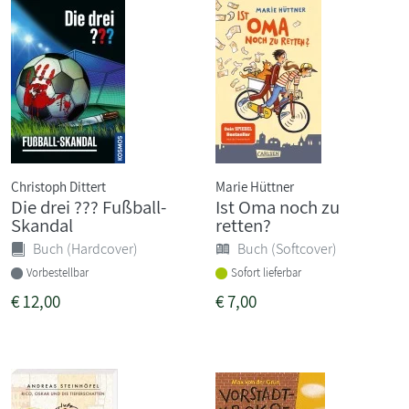
Christoph Dittert
Marie Hüttner
Die drei ??? Fußball-
Ist Oma noch zu
Skandal
retten?
Buch (Hardcover)
Buch (Softcover)
Vorbestellbar
Sofort lieferbar
€
12,00
€
7,00