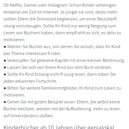
Ob Netflix, Games oder Instagram: Schon Kinder verbringen
teilweise viel Zeit im Internet. Je jünger sie sind, desto mehr
sollten Eltern die Onlinezeit begrenzen, um einer Reizüberfl
utung vorzubeugen. Sollte Ihr Kind nur wenig Neigung zum
Lesen von Büchern haben, dann empfi ehlt es sich, es aktiv zu
motivieren:
● Wählen Sie Bücher aus, von denen Sie wissen, dass Ihr Kind
das Thema interessant fi ndet.
● Verknüpfen Sie gelesene Kapitel mit einer kleinen Belohnung.
● Lassen Sie sich von Ihrem Kind aus dem Buch vorlesen.
● Sollte Ihr Kind bislang nicht fl üssig lesen, dann loben Sie
jeden erkannten Fortschritt.
● Bitten Sie weitere Familienmitglieder, Ihr Kind zum Lesen zu
motivieren.
● Gehen Sie mit gutem Beispiel voran: Eltern, die selbst keine
Bücher besitzen, werden mit der Aufforderung, mehr zu lesen,
auf Unverständnis stoßen.
Kinderbücher ab 10 Jahren über genialokal