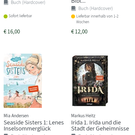
Bibl...
Buch (Hardcover)
Buch (Hardcover)
Sofort lieferbar
Lieferbar innerhalb von 1-2
Wochen
€
16,00
€
12,00
Mia Andersen
Markus Heitz
Seaside Sisters 1: Lenes
Irida 1. Irida und die
Inselsommerglück
Stadt der Geheimnisse