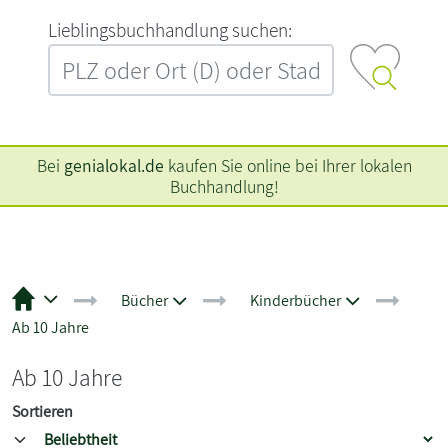
L‍i‍e‍b‍l‍i‍n‍g‍s‍b‍u‍c‍h‍h‍a‍n‍d‍l‍u‍n‍g‍ ‍s‍u‍c‍h‍e‍n‍:‍
Bei
genialokal.de
kaufen Sie online bei Ihrer lokalen
Buchhandlung!
Bücher
Kinderbücher
Ab 10 Jahre
Ab 10 Jahre
Sortieren