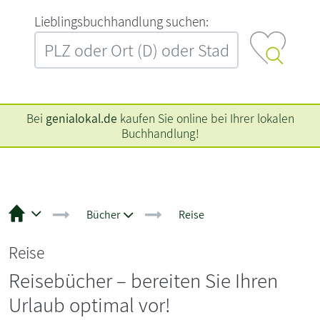
L‍i‍e‍b‍l‍i‍n‍g‍s‍b‍u‍c‍h‍h‍a‍n‍d‍l‍u‍n‍g‍ ‍s‍u‍c‍h‍e‍n‍:‍
Bei
genialokal.de
kaufen Sie online bei Ihrer lokalen
Buchhandlung!
Bücher
Reise
Reise
Reisebücher – bereiten Sie Ihren
Urlaub optimal vor!