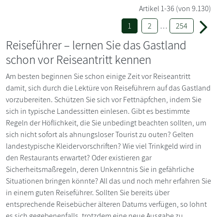
Artikel
1-36
(von 9.130)
1
2
…
254
Reiseführer – lernen Sie das Gastland
schon vor Reiseantritt kennen
Am besten beginnen Sie schon einige Zeit vor Reiseantritt
damit, sich durch die Lektüre von Reiseführern auf das Gastland
vorzubereiten. Schützen Sie sich vor Fettnäpfchen, indem Sie
sich in typische Landessitten einlesen. Gibt es bestimmte
Regeln der Höflichkeit, die Sie unbedingt beachten sollten, um
sich nicht sofort als ahnungsloser Tourist zu outen? Gelten
landestypische Kleidervorschriften? Wie viel Trinkgeld wird in
den Restaurants erwartet? Oder existieren gar
Sicherheitsmaßregeln, deren Unkenntnis Sie in gefährliche
Situationen bringen könnte? All das und noch mehr erfahren Sie
in einem guten Reiseführer. Sollten Sie bereits über
entsprechende Reisebücher älteren Datums verfügen, so lohnt
es sich gegebenenfalls, trotzdem eine neue Ausgabe zu