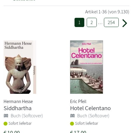
Artikel
1-36
(von 9.130)
1
2
…
254
Hermann Hesse
Eric Pfeil
Siddhartha
Hotel Celentano
Buch (Softcover)
Buch (Softcover)
Sofort lieferbar
Sofort lieferbar
€
10,00
€
17,00