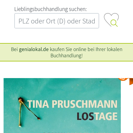
L‍i‍e‍b‍l‍i‍n‍g‍s‍b‍u‍c‍h‍h‍a‍n‍d‍l‍u‍n‍g‍ ‍s‍u‍c‍h‍e‍n‍:‍
Bei
genialokal.de
kaufen Sie online bei Ihrer lokalen
Buchhandlung!