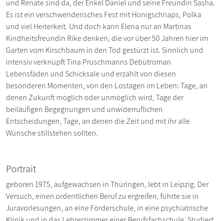
und Renate sind da, der Enkel Daniel und seine Freundin Sasha.
Es ist ein verschwenderisches Fest mit Honigschnaps, Polka
und viel Heiterkeit. Und doch kann Elena nur an Martinas
Kindheitsfreundin Rike denken, die vor über 50 Jahren hier im
Garten vom Kirschbaum in den Tod gestürzt ist. Sinnlich und
intensiv verknüpft Tina Pruschmanns Debütroman
Lebensfäden und Schicksale und erzählt von diesen
besonderen Momenten, von den Lostagen im Leben: Tage, an
denen Zukunft möglich oder unmöglich wird, Tage der
beiläufigen Begegnungen und unwiderruflichen
Entscheidungen, Tage, an denen die Zeit und mit ihr alle
Wünsche stillstehen sollten.
Portrait
geboren 1975, aufgewachsen in Thüringen, lebt in Leipzig. Der
Versuch, einen ordentlichen Beruf zu ergreifen, führte sie in
Juravorlesungen, an eine Förderschule, in eine psychiatrische
Klinik und in das Lehrerzimmer einer Berufsfachschule. Studiert