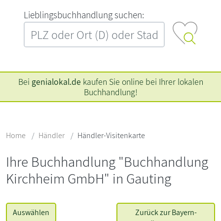
L‍i‍e‍b‍l‍i‍n‍g‍s‍b‍u‍c‍h‍h‍a‍n‍d‍l‍u‍n‍g‍ ‍s‍u‍c‍h‍e‍n‍:‍
Bei
genialokal.de
kaufen Sie online bei Ihrer lokalen
Buchhandlung!
Home
Händler
Händler-Visitenkarte
Ihre Buchhandlung "Buchhandlung
Kirchheim GmbH" in Gauting
Auswählen
Zurück zur Bayern-