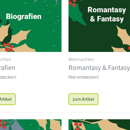
chten
Weihnachten
rafien
Romantasy & Fantasy
tdecken!
Hier entdecken!
rtikel
zum Artikel