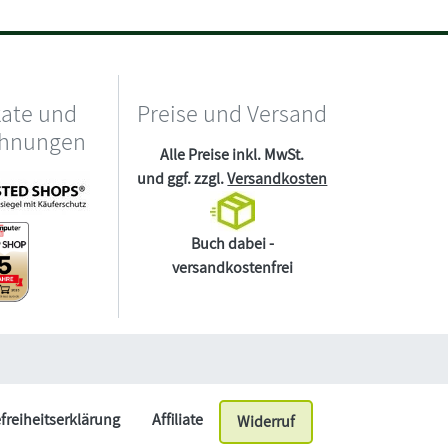
kate und
Preise und Versand
chnungen
Alle Preise inkl. MwSt.
und ggf. zzgl.
Versandkosten
Buch dabei -
versandkostenfrei
efreiheitserklärung
Affiliate
Widerruf