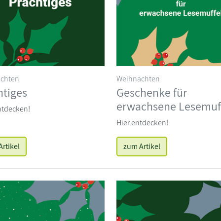
chten
Weihnachten
htiges
Geschenke für
erwachsene Lesemuf
ntdecken!
Hier entdecken!
rtikel
zum Artikel