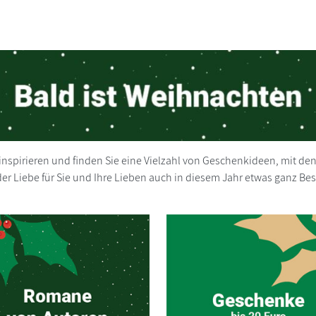
nspirieren und finden Sie eine Vielzahl von Geschenkideen, mit den
r Liebe für Sie und Ihre Lieben auch in diesem Jahr etwas ganz Be