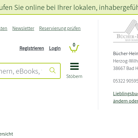
fen Sie online bei Ihrer lokalen
, inhabergefü
sten
Newsletter
Reservierung prüfen
0
Registrieren
Login
Bücher-Hei
Herzog-Wilh
38667 Bad 
Stöbern
05322 9059
Lieblingsb
ändern ode
rsicht