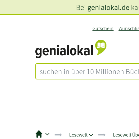
Bei
genialokal.de
kau
Gutschein
Wunschli
Lesewelt
Lesewelt Übe