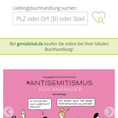
L‍i‍e‍b‍l‍i‍n‍g‍s‍b‍u‍c‍h‍h‍a‍n‍d‍l‍u‍n‍g‍ ‍s‍u‍c‍h‍e‍n‍:‍
Bei
genialokal.de
kaufen Sie online bei Ihrer lokalen
Buchhandlung!
Zurück
Weit