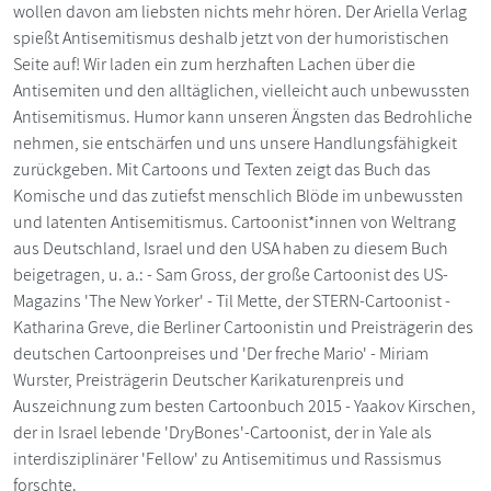
wollen davon am liebsten nichts mehr hören. Der Ariella Verlag
spießt Antisemitismus deshalb jetzt von der humoristischen
Seite auf! Wir laden ein zum herzhaften Lachen über die
Antisemiten und den alltäglichen, vielleicht auch unbewussten
Antisemitismus. Humor kann unseren Ängsten das Bedrohliche
nehmen, sie entschärfen und uns unsere Handlungsfähigkeit
zurückgeben. Mit Cartoons und Texten zeigt das Buch das
Komische und das zutiefst menschlich Blöde im unbewussten
und latenten Antisemitismus. Cartoonist*innen von Weltrang
aus Deutschland, Israel und den USA haben zu diesem Buch
beigetragen, u. a.: - Sam Gross, der große Cartoonist des US-
Magazins 'The New Yorker' - Til Mette, der STERN-Cartoonist -
Katharina Greve, die Berliner Cartoonistin und Preisträgerin des
deutschen Cartoonpreises und 'Der freche Mario' - Miriam
Wurster, Preisträgerin Deutscher Karikaturenpreis und
Auszeichnung zum besten Cartoonbuch 2015 - Yaakov Kirschen,
der in Israel lebende 'DryBones'-Cartoonist, der in Yale als
interdisziplinärer 'Fellow' zu Antisemitimus und Rassismus
forschte.