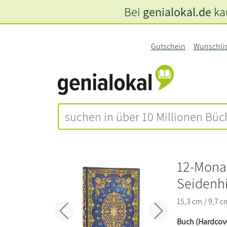
Bei
genialokal.de
kau
Gutschein
Wunschli
12-Mona
Seidenh
15,3 cm / 9,7 c
Zurück
Weiter
Buch (Hardcov