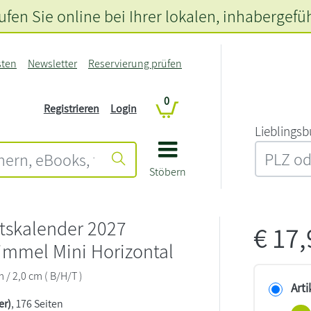
fen Sie online bei Ihrer lokalen
, inhabergefü
sten
Newsletter
Reservierung prüfen
0
Registrieren
Login
L‍i‍e‍b‍l‍i‍n‍g‍s‍b
Stöbern
tskalender 2027
€
17
immel Mini Horizontal
m / 2,0 cm ( B/H/T )
Arti
er)
, 176 Seiten