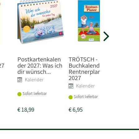
Johanna 
Das Mo
Postkartenkalen
TRÖTSCH -
2027 -
27
der 2027: Was ich
Buchkalender
Wochen
dir wünsch...
Rentnerplaner
2027
Kale
Kalender
Kalender
Sofort li
Sofort lieferbar
Sofort lieferbar
€
18,99
€
6,95
€
11,00