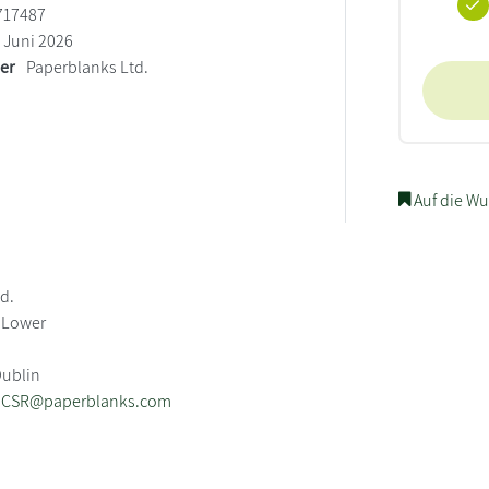
717487
Juni 2026
ler
Paperblanks Ltd.
Auf die Wu
d.
t Lower
Dublin
CSR@paperblanks.com