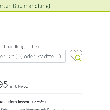
hrten
Buchhandlung!
‍u‍c‍h‍h‍a‍n‍d‍l‍u‍n‍g‍ ‍s‍u‍c‍h‍e‍n‍:‍
,95
inkl. MwSt.
kel liefern lassen
- Portofrei
Sofort lieferbar
(Versand mit Deutscher