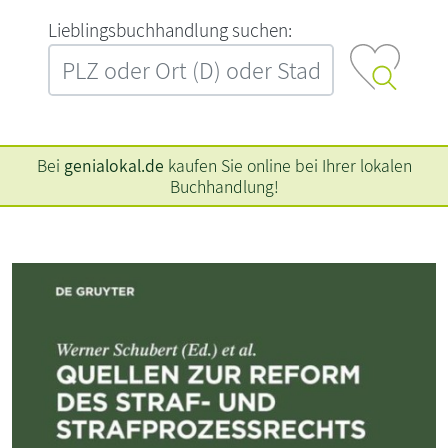
L‍i‍e‍b‍l‍i‍n‍g‍s‍b‍u‍c‍h‍h‍a‍n‍d‍l‍u‍n‍g‍ ‍s‍u‍c‍h‍e‍n‍:‍
Bei
genialokal.de
kaufen Sie online bei Ihrer lokalen
Buchhandlung!