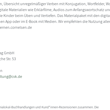
, Übersicht unregelmäßiger Verben mit Konjugation, Wortfelder, Wo
itale Materialien wie Erklärfilme, Audios zum Anfangswortschatz u
ie Kinder beim Üben und Vertiefen. Das Materialpaket mit den digit
en App oder im E-Book mit Medien. Wir empfehlen die Nutzung aller
lernen.cornelsen.de
lag GmbH
he Str. 53
in
ltung@cvk.de
enialokal-Buchhandlungen und Kund*innen-Rezensionen zusammen. Die