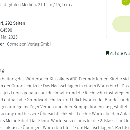
t digitalen Medien. 21,1 cm / 15,1 cm /
)
r)
, 292 Seiten
814598
Mai 2025
ler
Cornelsen Verlag GmbH
Auf die Wu
ng
rbeitung des Wörterbuch-Klassikers ABC-Freunde lernen Kinder sich
 der Grundschulzeit: Das Nachschlagen in einem Wörterbuch. Das ü
ist jetzt noch genauer auf die Inhalte und die Rechtschreibstrategi
 enthält alle Grundwortschätze und Pflichtwörter der Bundesländer.
en unregelmäßiger Verben und ihrer Konjugationen ausgestattet. D
sierung und bessere Übersichtlichkeit: - Leichte Wörter für den Anfa
us Meine Fibel- Das kleine Wörterverzeichnis für die 2. Klasse - ink
se - inklusive Übungen- Wörterbuchteil "Zum Nachschlagen": Recht