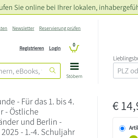
fen Sie online bei Ihrer lokalen
, inhabergefü
sten
Newsletter
Reservierung prüfen
0
Registrieren
Login
L‍i‍e‍b‍l‍i‍n‍g‍s‍b
Stöbern
de - Für das 1. bis 4.
€
14
r - Östliche
nder und Berlin -
Arti
2025 - 1.-4. Schuljahr