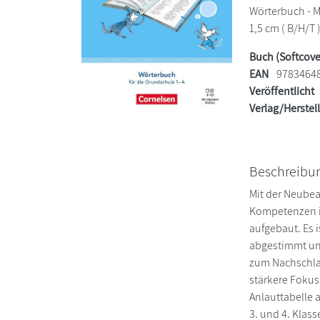
Wörterbuch - Mi
1,5 cm ( B/H/T 
Buch (Softcove
EAN
9783464
Veröffentlicht
Verlag/Herstel
Beschreibu
Mit der Neubea
Kompetenzen in
aufgebaut. Es 
abgestimmt und
zum Nachschlag
stärkere Fokus
Anlauttabelle a
3. und 4. Klas