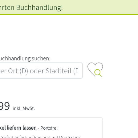
hrten
Buchhandlung!
‍u‍c‍h‍h‍a‍n‍d‍l‍u‍n‍g‍ ‍s‍u‍c‍h‍e‍n‍:‍
,99
inkl. MwSt.
kel liefern lassen
- Portofrei
Sofort lieferbar
(Versand mit Deutscher