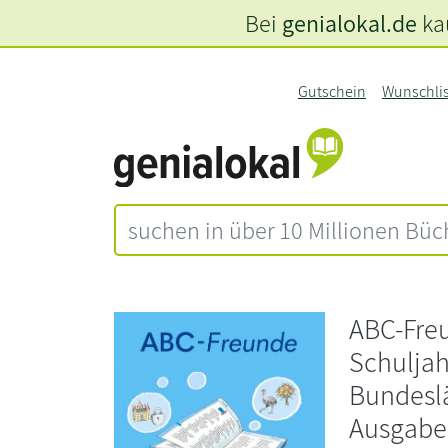
Bei
genialokal.de
kau
Gutschein
Wunschli
ABC-Freun
Schuljah
Bundeslä
Ausgabe 