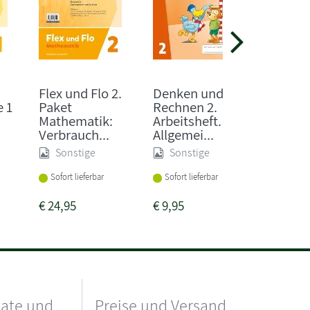
Flex und Flo 2.
Denken und
Zebra 4
 1
Paket
Rechnen 2.
Arbeits
Mathematik:
Arbeitsheft.
Sprach
Verbrauch...
Allgemei...
Medien 
Sonstige
Sonstige
Sonst
Lieferba
Sofort lieferbar
Sofort lieferbar
1-2 Woc
€
24,95
€
9,95
€
10,75
kate und
Preise und Versand