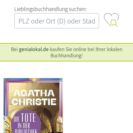
L‍i‍e‍b‍l‍i‍n‍g‍s‍b‍u‍c‍h‍h‍a‍n‍d‍l‍u‍n‍g‍ ‍s‍u‍c‍h‍e‍n‍:‍
Bei
genialokal.de
kaufen Sie online bei Ihrer lokalen
Buchhandlung!