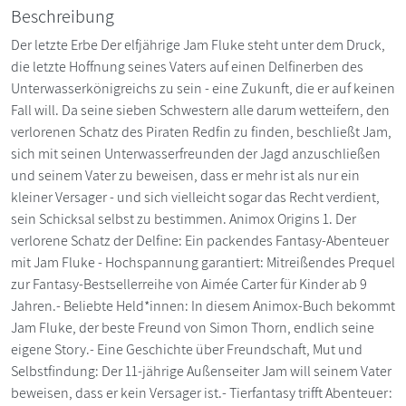
Beschreibung
Der letzte Erbe Der elfjährige Jam Fluke steht unter dem Druck,
die letzte Hoffnung seines Vaters auf einen Delfinerben des
Unterwasserkönigreichs zu sein - eine Zukunft, die er auf keinen
Fall will. Da seine sieben Schwestern alle darum wetteifern, den
verlorenen Schatz des Piraten Redfin zu finden, beschließt Jam,
sich mit seinen Unterwasserfreunden der Jagd anzuschließen
und seinem Vater zu beweisen, dass er mehr ist als nur ein
kleiner Versager - und sich vielleicht sogar das Recht verdient,
sein Schicksal selbst zu bestimmen. Animox Origins 1. Der
verlorene Schatz der Delfine: Ein packendes Fantasy-Abenteuer
mit Jam Fluke - Hochspannung garantiert: Mitreißendes Prequel
zur Fantasy-Bestsellerreihe von Aimée Carter für Kinder ab 9
Jahren.- Beliebte Held*innen: In diesem Animox-Buch bekommt
Jam Fluke, der beste Freund von Simon Thorn, endlich seine
eigene Story.- Eine Geschichte über Freundschaft, Mut und
Selbstfindung: Der 11-jährige Außenseiter Jam will seinem Vater
beweisen, dass er kein Versager ist.- Tierfantasy trifft Abenteuer: