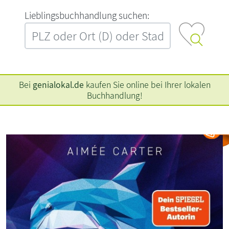
L‍i‍e‍b‍l‍i‍n‍g‍s‍b‍u‍c‍h‍h‍a‍n‍d‍l‍u‍n‍g‍ ‍s‍u‍c‍h‍e‍n‍:‍
Bei
genialokal.de
kaufen Sie online bei Ihrer lokalen
Buchhandlung!