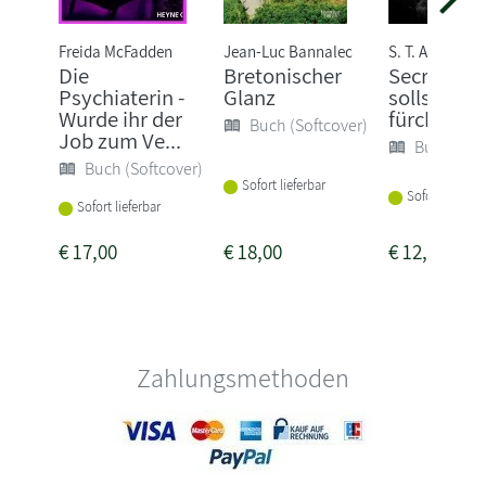
Freida McFadden
Jean-Luc Bannalec
S. T. Abby
Die
Bretonischer
Secret - D
Psychiaterin -
Glanz
sollst mic
Wurde ihr der
fürchten
Buch (Softcover)
Job zum Ve...
Buch (Sof
Buch (Softcover)
Sofort lieferbar
Sofort lieferba
Sofort lieferbar
€
17,00
€
18,00
€
12,00
Zahlungsmethoden