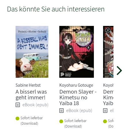
Das könnte Sie auch interessieren
Sabine Herbst
Koyoharu Gotouge
Koyoharu Got
A bisserl was
Demon Slayer -
Demon Sla
geht immer!
Kimetsu no
Kimetsu n
Yaiba 18
Yaiba 22
eBook (epub)
eBook (epub)
eBook (e
Sofort lieferbar
Sofort lieferbar
Sofort lieferba
(Download)
(Download)
(Download)