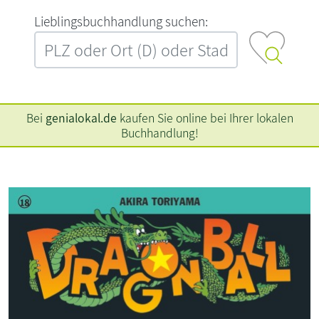
L‍i‍e‍b‍l‍i‍n‍g‍s‍b‍u‍c‍h‍h‍a‍n‍d‍l‍u‍n‍g‍ ‍s‍u‍c‍h‍e‍n‍:‍
Bei
genialokal.de
kaufen Sie online bei Ihrer lokalen
Buchhandlung!