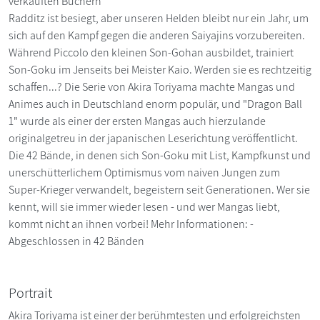
verkauften Büchern
Radditz ist besiegt, aber unseren Helden bleibt nur ein Jahr, um
sich auf den Kampf gegen die anderen Saiyajins vorzubereiten.
Während Piccolo den kleinen Son-Gohan ausbildet, trainiert
Son-Goku im Jenseits bei Meister Kaio. Werden sie es rechtzeitig
schaffen...? Die Serie von Akira Toriyama machte Mangas und
Animes auch in Deutschland enorm populär, und "Dragon Ball
1" wurde als einer der ersten Mangas auch hierzulande
originalgetreu in der japanischen Leserichtung veröffentlicht.
Die 42 Bände, in denen sich Son-Goku mit List, Kampfkunst und
unerschütterlichem Optimismus vom naiven Jungen zum
Super-Krieger verwandelt, begeistern seit Generationen. Wer sie
kennt, will sie immer wieder lesen - und wer Mangas liebt,
kommt nicht an ihnen vorbei! Mehr Informationen: -
Abgeschlossen in 42 Bänden
Portrait
Akira Toriyama ist einer der berühmtesten und erfolgreichsten