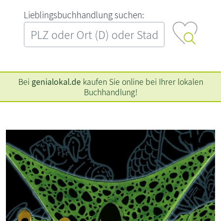
L‍i‍e‍b‍l‍i‍n‍g‍s‍b‍u‍c‍h‍h‍a‍n‍d‍l‍u‍n‍g‍ ‍s‍u‍c‍h‍e‍n‍:‍
Bei
genialokal.de
kaufen Sie online bei Ihrer lokalen
Buchhandlung!