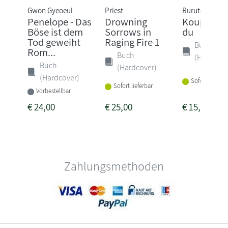
Gwon Gyeoeul
Priest
Rurutea
Penelope - Das
Drowning
Koupen-ch
Böse ist dem
Sorrows in
du
Tod geweiht
Raging Fire 1
Buch
Rom...
Buch
(Hardcove
Buch
(Hardcover)
(Hardcover)
Sofort lieferba
Sofort lieferbar
Vorbestellbar
€
24,00
€
25,00
€
15,00
Zahlungsmethoden