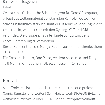
Balls wieder losgehen!
Inhalt:
Cell ist eine fürchterliche Schöpfung von Dr. Geros' Computer,
erbaut aus Zellenmaterial der stärksten Kämpfer. Obwohl er
schon unglaublich stark ist, sinnt er auf seine Vollendung, die er
erst erreicht, wenn er sich mit den Cyborgs C17 und C18
verbindet. Die Gruppe Z hat alle Hände voll zu tun, Cells
Vervollkommnung zu verhindern...
Dieser Band enthält die Manga-Kapitel aus den Taschenbüchern
31, 32 und 33.
Für Fans von Naruto, One Piece, My Hero Academia und Fairy
Tail! Mehr Informationen: - Abgeschlossen in 14 Bänden
Portrait
Akira Toriyama ist einer der berühmtesten und erfolgreichsten
Comic-Künstler aller Zeiten! Sein Meisterwerk DRAGON BALL hat
weltweit mittlerweile über 300 Millionen Exemplare verkauft.