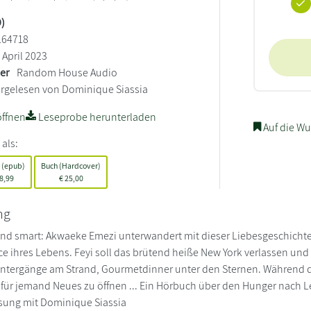
)
164718
April 2023
ler
Random House Audio
rgelesen von Dominique Siassia
ffnen
Leseprobe herunterladen
Auf die Wu
 als:
 (epub)
Buch (Hardcover)
8,99
€
25,00
ng
nd smart: Akwaeke Emezi unterwandert mit dieser Liebesgeschichte 
nce ihres Lebens. Feyi soll das brütend heiße New York verlassen un
tergänge am Strand, Gourmetdinner unter den Sternen. Während die
rz für jemand Neues zu öffnen ... Ein Hörbuch über den Hunger nach 
sung mit Dominique Siassia