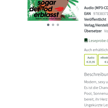
Audio (MP3-CD
EAN
9783837
Veröffentlicht
Verlag/Herstel
Übersetzer
Vo
Leseprobe ö
Auch erhältlich
Audio
eBook
€
25,95
€
1
Beschreibu
Modern, sexy u
Es ist die Cha
Pool, Sonnenun
bereit, ihr He
Ungekürzte Le