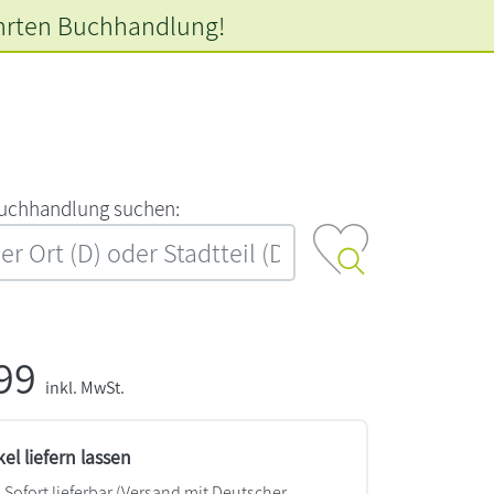
hrten
Buchhandlung!
‍u‍c‍h‍h‍a‍n‍d‍l‍u‍n‍g‍ ‍s‍u‍c‍h‍e‍n‍:‍
,99
inkl. MwSt.
kel liefern lassen
Sofort lieferbar
(Versand mit Deutscher