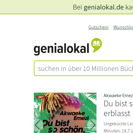
Bei
genialokal.de
kau
Gutschein
Wunschli
Akwaeke Emez
Du bist 
erblasst
Ungekürzte Les
Zurück
Weiter
Minuten. 14,7 c