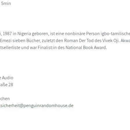
h 5min
 1987 in Nigeria geboren, ist eine nonbinäre Person igbo-tamilischer
e Emezi sieben Bücher, zuletzt den Roman Der Tod des Vivek Oji. Ak
tsellerliste und war Finalist:in des National Book Award.
 Audio
raße 28
nchen
tsicherheit@penguinrandomhouse.de