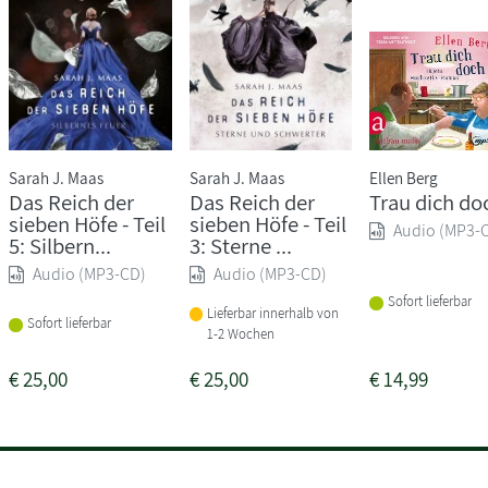
Sarah J. Maas
Sarah J. Maas
Ellen Berg
Das Reich der
Das Reich der
Trau dich do
sieben Höfe - Teil
sieben Höfe - Teil
Audio (MP3-
5: Silbern...
3: Sterne ...
Audio (MP3-CD)
Audio (MP3-CD)
Sofort lieferbar
Lieferbar innerhalb von
Sofort lieferbar
1-2 Wochen
€
25,00
€
25,00
€
14,99