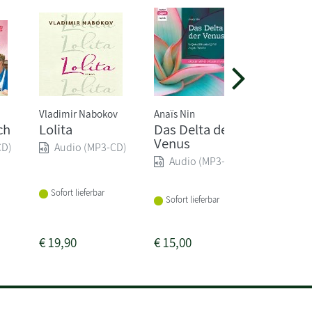
Vladimir Nabokov
Anaïs Nin
Rebecca P
ch
Lolita
Das Delta der
Unstill
Venus
Leidens
CD)
Audio (MP3-CD)
Lust au
Audio (MP3-CD)
Verlang
Audio
Sofort lieferbar
Sofort lieferbar
Sofort li
€
19,90
€
15,00
€
29,99