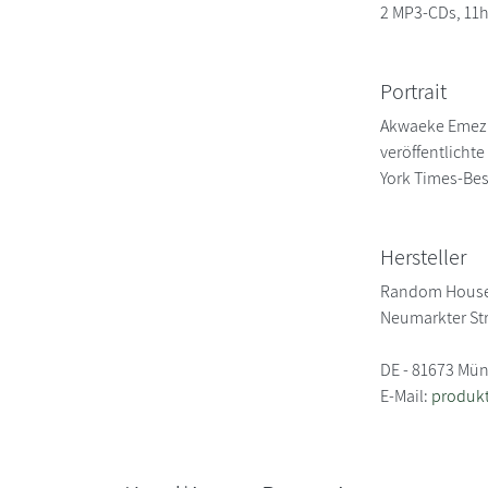
2 MP3-CDs, 11
Portrait
Akwaeke Emezi,
veröffentlicht
York Times-Bes
Hersteller
Random House
Neumarkter St
DE - 81673 Mü
E-Mail:
produk