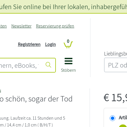
fen Sie online bei Ihrer lokalen
, inhabergefü
sten
Newsletter
Reservierung prüfen
0
Registrieren
Login
L‍i‍e‍b‍l‍i‍n‍g‍s‍b
Stöbern
i
€
15
so schön, sogar der Tod
Arti
ung. Laufzeit ca. 11 Stunden und 5
m / 14,4 cm / 1,0 cm ( B/H/T )