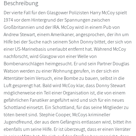
Beschreibung
Der vierte Fall für den Glasgower Polizisten Harry McCoy spielt
1974 vor dem Hintergrund der Spannungen zwischen
Großbritannien und der IRA. McCoy wird in einem Pub von
Andrew Stewart, einem Amerikaner, angesprochen, der ihn um
Hilfe bei der Suche nach seinem Sohn Donny bittet, der sich von
einer US-Marinebasis unerlaubt entfernt hat. Während McCoy
nachforscht, wird Glasgow von einer Welle von
Bombenanschlägen heimgesucht. Er und sein Partner Douglas
Watson werden zu einer Wohnung gerufen, in der sich ein
Attentäter beim Versuch, eine Bombe zu bauen, selbst in die
Luft gesprengt hat. Bald wird McCoy klar, dass Donny Stewart
möglicherweise ein Teil einer Organisation ist, die von einem
gefährlichen Fanatiker angeführt wird und sich für ein neues
Schottland einsetzt. Ein Schottland, für das seine Mitglieder zu
töten bereit sind. Stephie Cooper, McCoys krimineller
Jugendfreund, der aus dem Gefängnis entlassen wird, bittet ihn
ebenfalls um seine Hilfe. Er ist überzeugt, dass er einen Verräter