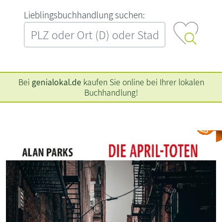
L‍i‍e‍b‍l‍i‍n‍g‍s‍b‍u‍c‍h‍h‍a‍n‍d‍l‍u‍n‍g‍ ‍s‍u‍c‍h‍e‍n‍:‍
Bei
genialokal.de
kaufen Sie online bei Ihrer lokalen
Buchhandlung!