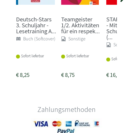
Deutsch-Stars
Teamgeister
STARK Eng
3. Schuljahr -
1/2. Aktivitäten
- Mittlerer
Lesetraining A...
für ein respek...
Schulabsc
(...
Buch (Softcover)
Sonstige
Sonstige
Sofort lieferbar
Sofort lieferbar
Sofort lieferba
€
8,25
€
8,75
€
16,95
Zahlungsmethoden