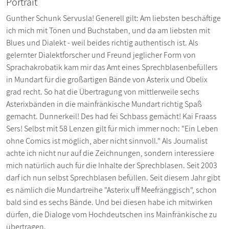
Portrait
Gunther Schunk Servusla! Generell gilt: Am liebsten beschäftige
ich mich mit Tönen und Buchstaben, und da am liebsten mit
Blues und Dialekt - weil beides richtig authentisch ist. Als
gelernter Dialektforscher und Freund jeglicher Form von
Sprachakrobatik kam mir das Amt eines Sprechblasenbefüllers
in Mundart für die großartigen Bände von Asterix und Obelix
grad recht. So hat die Übertragung von mittlerweile sechs
Asterixbänden in die mainfränkische Mundart richtig Spaß
gemacht. Dunnerkeil! Des had fei Schbass gemächt! Kai Fraass
Sers! Selbst mit 58 Lenzen gilt für mich immer noch: "Ein Leben
ohne Comics ist möglich, aber nicht sinnvoll." Als Journalist
achte ich nicht nur auf die Zeichnungen, sondern interessiere
mich natürlich auch für die Inhalte der Sprechblasen. Seit 2003
darf ich nun selbst Sprechblasen befüllen. Seit diesem Jahr gibt
es nämlich die Mundartreihe "Asterix uff Meefränggisch", schon
bald sind es sechs Bände. Und bei diesen habe ich mitwirken
dürfen, die Dialoge vom Hochdeutschen ins Mainfränkische zu
übertragen.