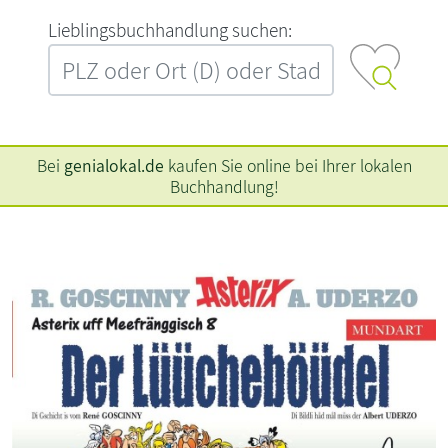
L‍i‍e‍b‍l‍i‍n‍g‍s‍b‍u‍c‍h‍h‍a‍n‍d‍l‍u‍n‍g‍ ‍s‍u‍c‍h‍e‍n‍:‍
Bei
genialokal.de
kaufen Sie online bei Ihrer lokalen
Buchhandlung!