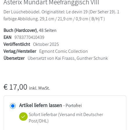
Asterix Mundart Meefränggisch VIII
Der Lüücheböüdel. Originaltitel: Le devin 19 (Der Seher 19). 1
farbige Abbildung. 29,1 cm / 21,9 cm / 0,9 cm ( B/H/T )
Buch (Hardcover)
, 48 Seiten
EAN
9783770410439
Veröffentlicht
Oktober 2025
Verlag/Hersteller
Egmont Comic Collection
Übersetzer
Übersetzt von Kai Fraass, Gunther Schunk
€
17,00
inkl. MwSt.
Artikel liefern lassen
- Portofrei
Sofort lieferbar
(Versand mit Deutscher
Post/DHL)