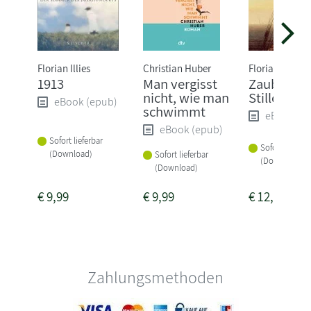
Florian Illies
Christian Huber
Florian Illies
1913
Man vergisst
Zauber de
nicht, wie man
Stille
eBook (epub)
schwimmt
eBook (e
eBook (epub)
Sofort lieferbar
Sofort lieferba
(Download)
Sofort lieferbar
(Download)
(Download)
€
9,99
€
9,99
€
12,99
Zahlungsmethoden