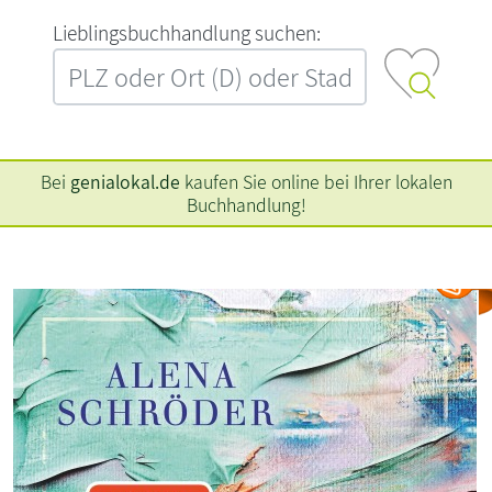
L‍i‍e‍b‍l‍i‍n‍g‍s‍b‍u‍c‍h‍h‍a‍n‍d‍l‍u‍n‍g‍ ‍s‍u‍c‍h‍e‍n‍:‍
Bei
genialokal.de
kaufen Sie online bei Ihrer lokalen
Buchhandlung!