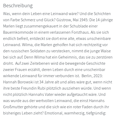
Beschreibung
Was, wenn dein Leben eine Leinwand wäre? Und die Schichten
von Farbe Schmerz und Glück? Güstrow, Mai 1945: Die 14-jährige
Marlen liegt zusammengekauert in der Schublade einer
Bauernkommode in einem verlassenen Forsthaus. Als sie sich
endlich befreit, entdeckt sie dort eine alte, etwas unscheinbare
Leinwand. Wilma, die Marlen geholfen hat sich rechtzeitig vor
den russischen Soldaten zu verstecken, nimmt die junge Waise
bei sich auf. Denn Wilma hat ein Geheimnis, das sie zu zerstören
droht. Auf zwei Zeitebenen wird die bewegende Geschichte
zweier Frauen erzählt, deren Leben durch eine unscheinbar
wirkende Leinwand für immer verbunden ist. Berlin, 2023:
Hannah Borowski ist 34 Jahre alt und alles wäre gut, wenn nicht
ihre beste Freundin Rubi plötzlich ausziehen würde. Und wenn
nicht plötzlich Hannahs Vater wieder aufgetaucht wäre. Und
was wurde aus der wertvollen Leinwand, die einst Hannahs
Großmutter gehörte und die sich wie ein roter Faden durch ihr
bisheriges Leben zieht? Emotional, warmherzig, tiefgründig: