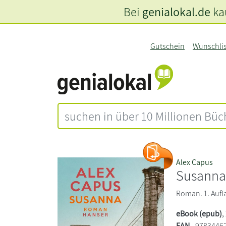
Bei
genialokal.de
kau
Gutschein
Wunschli
Alex Capus
Susann
Roman. 1. Aufl
eBook (epub)
,
EAN
9783446