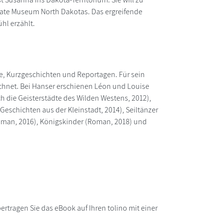
 State Museum North Dakotas. Das ergreifende
hl erzählt.
ne, Kurzgeschichten und Reportagen. Für sein
ichnet. Bei Hanser erschienen Léon und Louise
h die Geisterstädte des Wilden Westens, 2012),
eschichten aus der Kleinstadt, 2014), Seiltänzer
(Roman, 2016), Königskinder (Roman, 2018) und
rtragen Sie das eBook auf Ihren tolino mit einer