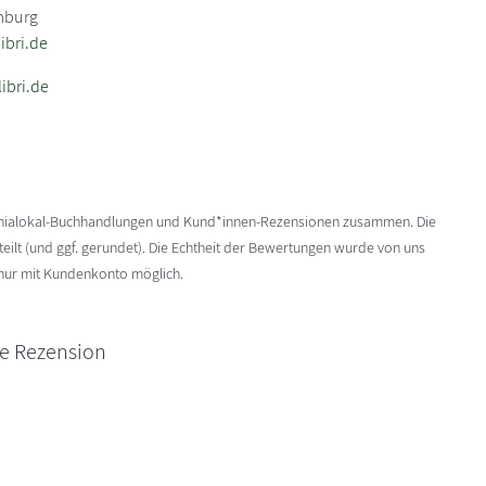
mburg
bri.de
ibri.de
enialokal-Buchhandlungen und Kund*innen-Rezensionen zusammen. Die
ilt (und ggf. gerundet). Die Echtheit der Bewertungen wurde von uns
 nur mit Kundenkonto möglich.
ne Rezension