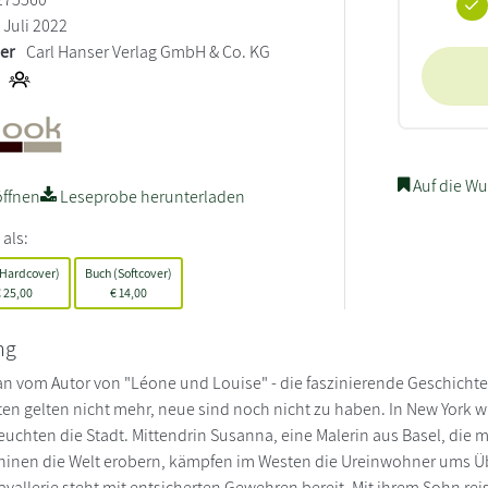
Juli 2022
ler
Carl Hanser Verlag GmbH & Co. KG
Auf die Wu
ffnen
Leseprobe herunterladen
 als:
(Hardcover)
Buch (Softcover)
€
25,00
€
14,00
ng
 vom Autor von "Léone und Louise" - die faszinierende Geschichte
ten gelten nicht mehr, neue sind noch nicht zu haben. In New York wi
euchten die Stadt. Mittendrin Susanna, eine Malerin aus Basel, die m
inen die Welt erobern, kämpfen im Westen die Ureinwohner ums Üb
avallerie steht mit entsicherten Gewehren bereit. Mit ihrem Sohn reis