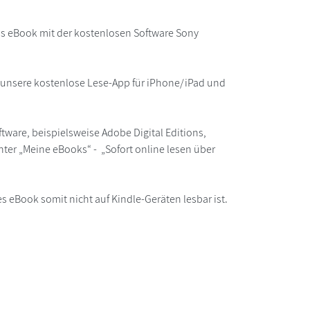
as eBook mit der kostenlosen Software Sony
r unsere kostenlose Lese-App für iPhone/iPad und
ware, beispielsweise Adobe Digital Editions,
ter „Meine eBooks“ - „Sofort online lesen über
s eBook somit nicht auf Kindle-Geräten lesbar ist.