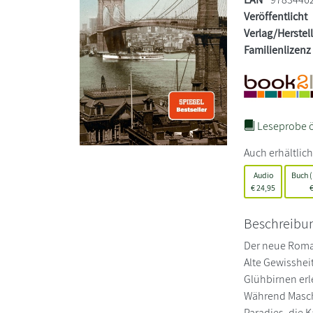
Veröffentlicht
Verlag/Herstel
Familienlizenz
Leseprobe ö
Auch erhältlich
Audio
Buch 
€
24,95
Beschreibu
Der neue Roman
Alte Gewisshei
Glühbirnen erl
Während Masch
Paradies, die K