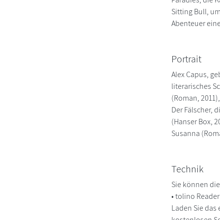
Sitting Bull, 
Abenteuer eine
Portrait
Alex Capus, ge
literarisches 
(Roman, 2011),
Der Fälscher, 
(Hanser Box, 2
Susanna (Roma
Technik
Sie können die
• tolino Reade
Laden Sie das 
kostenlosen So