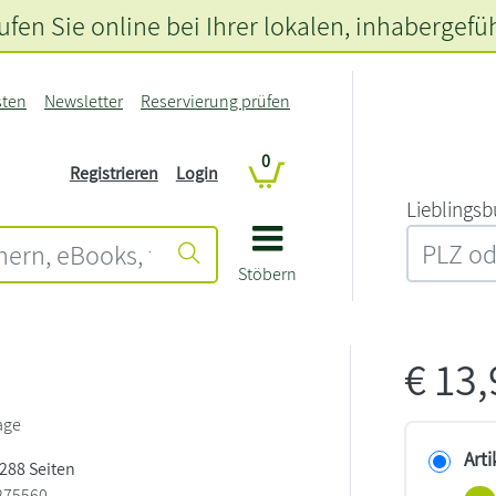
fen Sie online bei Ihrer lokalen
, inhabergefü
sten
Newsletter
Reservierung prüfen
0
Registrieren
Login
L‍i‍e‍b‍l‍i‍n‍g‍s‍b
Stöbern
€
13
a
age
Arti
 288 Seiten
275560