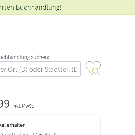
hrten
Buchhandlung!
‍u‍c‍h‍h‍a‍n‍d‍l‍u‍n‍g‍ ‍s‍u‍c‍h‍e‍n‍:‍
,99
inkl. MwSt.
kel erhalten
Sofort Lieferbar (Download)