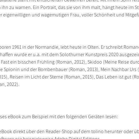
um ihn zu warnen. Ein Portrait, das sie von ihm malt, hängt heute im
r eigenwilligen und wagemutigen Frau, voller Schönheit und Mitgefü
boren 1961 in der Normandie, lebt heute in Olten. Er schreibt Roma
Schaffen wurde er u.a. mit dem Solothurner Kunstpreis 2020 ausgeze
 Fast ein bisschen Frühling (Roman, 2012), Skidoo (Meine Reise durc
die Spionin und der Bombenbauer (Roman, 2013), Mein Nachbar Urs (G
015), Reisen im Licht der Sterne (Roman, 2015), Das Leben ist gut 
n, 2022).
ses eBook zum Beispiel mit den folgenden Geräten lesen:
r
eBook direkt über den Reader-Shop auf dem tolino herunter oder übe
ftware wie beispielsweise Adobe Digital Editions.