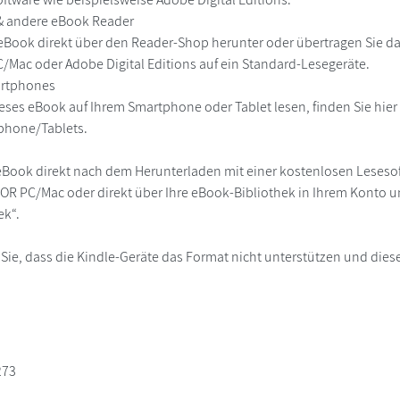
 & andere eBook Reader
eBook direkt über den Reader-Shop herunter oder übertragen Sie d
Mac oder Adobe Digital Editions auf ein Standard-Lesegeräte.
martphones
eses eBook auf Ihrem Smartphone oder Tablet lesen, finden Sie hie
phone/Tablets.
eBook direkt nach dem Herunterladen mit einer kostenlosen Lesesoft
R PC/Mac oder direkt über Ihre eBook-Bibliothek in Ihrem Konto un
ek“.
 Sie, dass die Kindle-Geräte das Format nicht unterstützen und diese
273