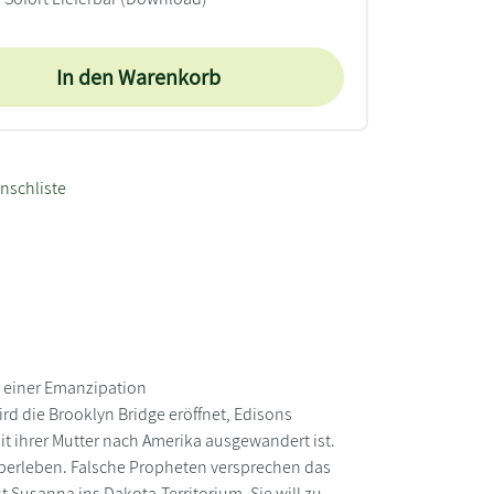
In den Warenkorb
nschliste
 einer Emanzipation
rd die Brooklyn Bridge eröffnet, Edisons
it ihrer Mutter nach Amerika ausgewandert ist.
erleben. Falsche Propheten versprechen das
t Susanna ins Dakota-Territorium. Sie will zu