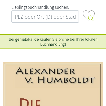
L‍i‍e‍b‍l‍i‍n‍g‍s‍b‍u‍c‍h‍h‍a‍n‍d‍l‍u‍n‍g‍ ‍s‍u‍c‍h‍e‍n‍:‍
Bei
genialokal.de
kaufen Sie online bei Ihrer lokalen
Buchhandlung!