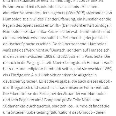
und mit aktualisierter Rechtschreibung . Mit 208 verlinkten
Fußnoten und mit eBook-Inhaltsverzeichnis . Mit einem
aktuellen Vorwort des Herausgebers (März 2015) »Alexander von
Humboldt ist ein wildes Tier der Erfahrung, ein Künstler, der die
Regeln des Spiels selbst entwirft.« (Der Historiker Karl Schlögel)
Humboldts >Südamerika-Reise< ist der wohl berühmteste und
einflussreichste wissenschaftliche Reisebericht, der jemals in
deutscher Sprache erschien. Doch überraschend: Humboldt
verfasste das Werk nicht auf Deutsch, sondern auf Französisch,
in den Jahren zwischen 1808 und 1827, als er in Paris lebte. Die
danach in die Wege geleitete Übersetzung durch Hermann Hauff
betreute und redigierte Humboldt selbst, und sie erschien 1859,
als >Einzige von A. v. Humboldt anerkannte Ausgabe in
deutscher Sprache<. Es ist die Ausgabe, die auch dieses eBook -
in orthografisch und sprachlich modernisierter Form - enthält.
Die Erkenntnisse der Reise, bei der Alexander von Humboldt
und sein Begleiter Aimé Bonpland große Teile Mittel- und
Südamerikas durchquerten, sind zahllos. Humboldt findet die
umstrittenen Gabelteilung (Bifurkation) des Orinoco - deren