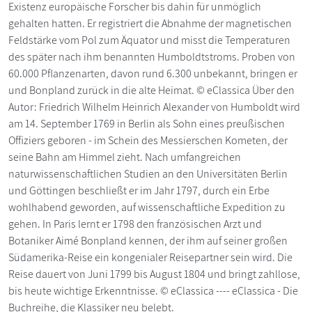
Existenz europäische Forscher bis dahin für unmöglich
gehalten hatten. Er registriert die Abnahme der magnetischen
Feldstärke vom Pol zum Äquator und misst die Temperaturen
des später nach ihm benannten Humboldtstroms. Proben von
60.000 Pflanzenarten, davon rund 6.300 unbekannt, bringen er
und Bonpland zurück in die alte Heimat. © eClassica Über den
Autor: Friedrich Wilhelm Heinrich Alexander von Humboldt wird
am 14. September 1769 in Berlin als Sohn eines preußischen
Offiziers geboren - im Schein des Messierschen Kometen, der
seine Bahn am Himmel zieht. Nach umfangreichen
naturwissenschaftlichen Studien an den Universitäten Berlin
und Göttingen beschließt er im Jahr 1797, durch ein Erbe
wohlhabend geworden, auf wissenschaftliche Expedition zu
gehen. In Paris lernt er 1798 den französischen Arzt und
Botaniker Aimé Bonpland kennen, der ihm auf seiner großen
Südamerika-Reise ein kongenialer Reisepartner sein wird. Die
Reise dauert von Juni 1799 bis August 1804 und bringt zahllose,
bis heute wichtige Erkenntnisse. © eClassica ---- eClassica - Die
Buchreihe, die Klassiker neu belebt.