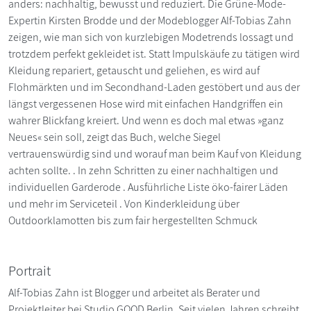
anders: nachhaltig, bewusst und reduziert. Die Grüne-Mode-
Expertin Kirsten Brodde und der Modeblogger Alf-Tobias Zahn
zeigen, wie man sich von kurzlebigen Modetrends lossagt und
trotzdem perfekt gekleidet ist. Statt Impulskäufe zu tätigen wird
Kleidung repariert, getauscht und geliehen, es wird auf
Flohmärkten und im Secondhand-Laden gestöbert und aus der
längst vergessenen Hose wird mit einfachen Handgriffen ein
wahrer Blickfang kreiert. Und wenn es doch mal etwas »ganz
Neues« sein soll, zeigt das Buch, welche Siegel
vertrauenswürdig sind und worauf man beim Kauf von Kleidung
achten sollte. . In zehn Schritten zu einer nachhaltigen und
individuellen Garderode . Ausführliche Liste öko-fairer Läden
und mehr im Serviceteil . Von Kinderkleidung über
Outdoorklamotten bis zum fair hergestellten Schmuck
Portrait
Alf-Tobias Zahn ist Blogger und arbeitet als Berater und
Projektleiter bei Studio GOOD Berlin. Seit vielen Jahren schreibt