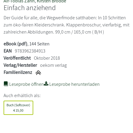
Alf-Tobias Zahn
,
Kirsten Brodde
Einfach anziehend
Der Guide für alle, die Wegwerfmode satthaben: In 10 Schritten
zum öko-fairen Kleiderschrank. Klappenbroschur, vierfarbig, mit
zahlreichen Abbildungen. 99,0 cm / 165,0 cm ( B/H )
eBook (pdf)
, 144 Seiten
EAN
9783962384913
Veröffentlicht
Oktober 2018
Verlag/Hersteller
oekom verlag
Familienlizenz
Leseprobe öffnen
Leseprobe herunterladen
Auch erhältlich als:
Buch (Softcover)
€
15,00