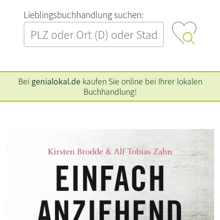
L‍i‍e‍b‍l‍i‍n‍g‍s‍b‍u‍c‍h‍h‍a‍n‍d‍l‍u‍n‍g‍ ‍s‍u‍c‍h‍e‍n‍:‍
Bei
genialokal.de
kaufen Sie online bei Ihrer lokalen
Buchhandlung!