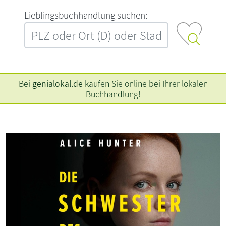
L‍i‍e‍b‍l‍i‍n‍g‍s‍b‍u‍c‍h‍h‍a‍n‍d‍l‍u‍n‍g‍ ‍s‍u‍c‍h‍e‍n‍:‍
Bei
genialokal.de
kaufen Sie online bei Ihrer lokalen
Buchhandlung!