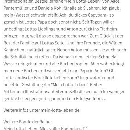
internationalen Bestsellerreihe "Mein Lotta-Leben" von Alice
Pantermüller und Daniela Kohl für alle ab 9 Jahren. Ich glaub,
mein (Wasser)schwein pfeift! Ach, du dickes Capybara - so
gemein ist Lottas Papa doch sonst nicht. Seit Tagen will er
unbedingt Lottas Lieblingshund Anton zurück ins Tierheim
bringen - nur, weil das so abgesprochen war. Zum Glück ist der
Rest der Familie auf Lottas Seite. Und ihre Freunde, die Wilden
Kaninchen , natürlich auch. Neben Anton müssen sie auch noch
die Schulbücherei retten. Da ist nach dem letzten Schneefall
Wasser reingelaufen und alle Bücher tropfen. Aber woher kriegt
man neue Bücher und wie verliebt man Papa in Anton? Ob
Lottas indische Blockflöte helfen kann? In gewohnter und
beliebter Gestaltung der "Mein Lotta-Leben"-Reihe:
Mit hohem Illustrationsanteil zum Selbstlesen auch für weniger
geübte Leser geeignet - garantiert ein Erfolgserlebnis.
Weitere Infos unter mein-lotta-leben.de
Weitere Bände der Reihe:
Mein Lotta-Leben. Alles voller Kaninchen (1)