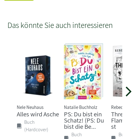
Das könnte Sie auch interessieren
Nele Neuhaus
Natalie Buchholz
Rebecca Yarro
Alles wird Asche
PS: Du bist ein
Threshing 
Schatz! (PS: Du
Flammeng
Buch
bist die Be...
st
(Hardcover)
Buch
Buch