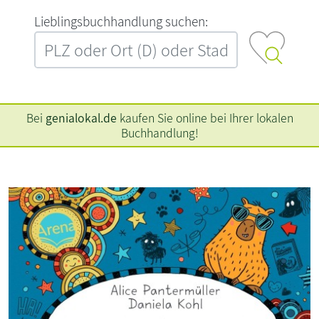
L‍i‍e‍b‍l‍i‍n‍g‍s‍b‍u‍c‍h‍h‍a‍n‍d‍l‍u‍n‍g‍ ‍s‍u‍c‍h‍e‍n‍:‍
Bei
genialokal.de
kaufen Sie online bei Ihrer lokalen
Buchhandlung!