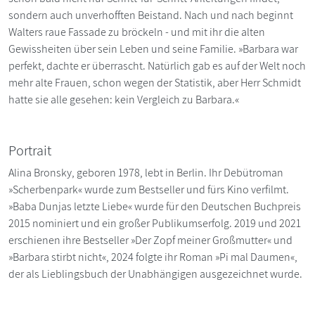
sondern auch unverhofften Beistand. Nach und nach beginnt
Walters raue Fassade zu bröckeln - und mit ihr die alten
Gewissheiten über sein Leben und seine Familie. »Barbara war
perfekt, dachte er überrascht. Natürlich gab es auf der Welt noch
mehr alte Frauen, schon wegen der Statistik, aber Herr Schmidt
hatte sie alle gesehen: kein Vergleich zu Barbara.«
Portrait
Alina Bronsky, geboren 1978, lebt in Berlin. Ihr Debütroman
»Scherbenpark« wurde zum Bestseller und fürs Kino verfilmt.
»Baba Dunjas letzte Liebe« wurde für den Deutschen Buchpreis
2015 nominiert und ein großer Publikumserfolg. 2019 und 2021
erschienen ihre Bestseller »Der Zopf meiner Großmutter« und
»Barbara stirbt nicht«, 2024 folgte ihr Roman »Pi mal Daumen«,
der als Lieblingsbuch der Unabhängigen ausgezeichnet wurde.