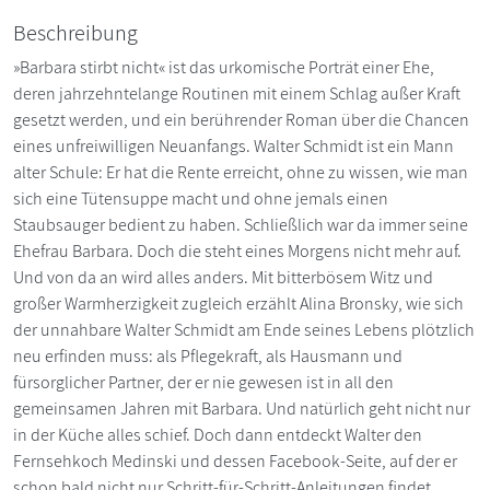
Beschreibung
»Barbara stirbt nicht« ist das urkomische Porträt einer Ehe,
deren jahrzehntelange Routinen mit einem Schlag außer Kraft
gesetzt werden, und ein berührender Roman über die Chancen
eines unfreiwilligen Neuanfangs. Walter Schmidt ist ein Mann
alter Schule: Er hat die Rente erreicht, ohne zu wissen, wie man
sich eine Tütensuppe macht und ohne jemals einen
Staubsauger bedient zu haben. Schließlich war da immer seine
Ehefrau Barbara. Doch die steht eines Morgens nicht mehr auf.
Und von da an wird alles anders. Mit bitterbösem Witz und
großer Warmherzigkeit zugleich erzählt Alina Bronsky, wie sich
der unnahbare Walter Schmidt am Ende seines Lebens plötzlich
neu erfinden muss: als Pflegekraft, als Hausmann und
fürsorglicher Partner, der er nie gewesen ist in all den
gemeinsamen Jahren mit Barbara. Und natürlich geht nicht nur
in der Küche alles schief. Doch dann entdeckt Walter den
Fernsehkoch Medinski und dessen Facebook-Seite, auf der er
schon bald nicht nur Schritt-für-Schritt-Anleitungen findet,