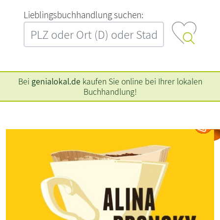
L‍i‍e‍b‍l‍i‍n‍g‍s‍b‍u‍c‍h‍h‍a‍n‍d‍l‍u‍n‍g‍ ‍s‍u‍c‍h‍e‍n‍:‍
Bei
genialokal.de
kaufen Sie online bei Ihrer lokalen
Buchhandlung!