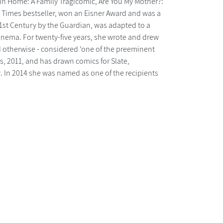
Fun Home: A Family Tragicomic, Are You My Mother?:
Times bestseller, won an Eisner Award and was a
 21st Century by the Guardian, was adapted to a
inema. For twenty-five years, she wrote and drew
nd otherwise - considered 'one of the preeminent
s, 2011, and has drawn comics for Slate,
In 2014 she was named as one of the recipients