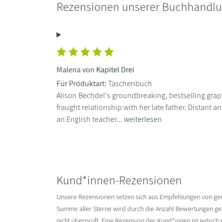
Rezensionen unserer Buchhandl
Malena von
Kapitel Drei
Für Produktart:
Taschenbuch
Alison Bechdel's groundbreaking, bestselling grap
fraught relationship with her late father. Distant 
an English teacher...
weiterlesen
Kund*innen-Rezensionen
Unsere Rezensionen setzen sich aus Empfehlungen von g
Summe aller Sterne wird durch die Anzahl Bewertungen gete
nicht überprüft. Eine Rezension der Kund*innen ist jedoch