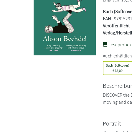
Buch (Softcove
EAN
97815291
Veröffentlicht
Verlag/Herstel
Leseprobe ö
Auch erhältlich
Buch (Softcover)
€
18,00
Beschreibu
DISCOVER the B
moving and dark
Portrait