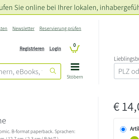
fen Sie online bei Ihrer lokalen
, inhabergefü
sten
Newsletter
Reservierung prüfen
0
Registrieren
Login
L‍i‍e‍b‍l‍i‍n‍g‍s‍b
Stöbern
€
14
l
me
Arti
comic. B-format paperback. Sprachen:
cm / 12,7 cm / 2,3 cm ( B/H/T )