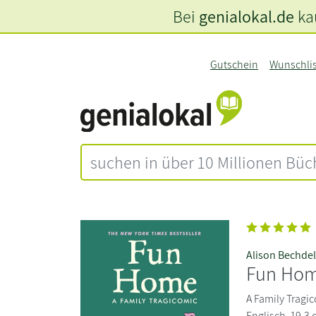
Bei
genialokal.de
kau
Gutschein
Wunschli
Alison Bechde
Fun Ho
A Family Tragi
Englisch. 19,3 