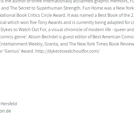
 is the author of three internationally acclaimed graphic memoirs, 
and The Secret to Superhuman Strength. Fun Home was a New York 
e National Book Critics Circle Award. It was named a Best Book of the
al which won five Tony Awards and is currently being adapted for c
 Dykes to Watch Out For, a visual chronicle of modern life - queer a
comics genre'. Alison Bechdel is guest editor of Best American Comic
ntertainment Weekly, Granta, and The New York Times Book Review. 
ur 'Genius' Award. http://dykestowatchoutfor.com/
 Hersfeld
bri.de