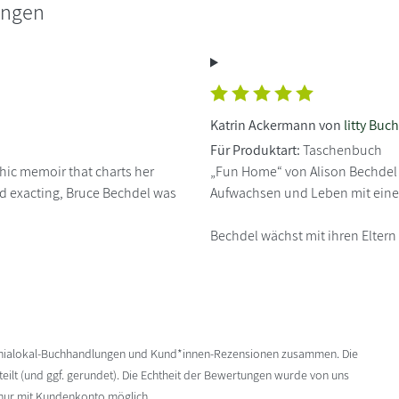
ungen
Katrin Ackermann von
litty Bu
Für Produktart:
Taschenbuch
hic memoir that charts her
„Fun Home“ von Alison Bechdel 
and exacting, Bruce Bechdel was
Aufwachsen und Leben mit eine
Bechdel wächst mit ihren Eltern
enialokal-Buchhandlungen und Kund*innen-Rezensionen zusammen. Die
ilt (und ggf. gerundet). Die Echtheit der Bewertungen wurde von uns
 nur mit Kundenkonto möglich.