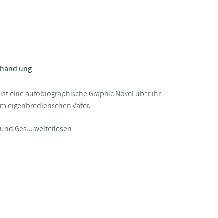
chhandlung
ist eine autobiographische Graphic Novel über ihr
m eigenbrödlerischen Vater.
 und Ges...
weiterlesen