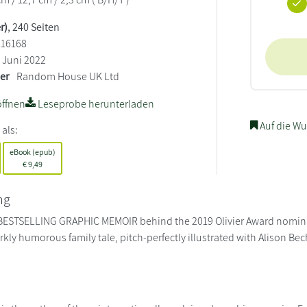
r)
, 240 Seiten
16168
Juni 2022
ler
Random House UK Ltd
ffnen
Leseprobe herunterladen
Auf die Wu
 als:
eBook (epub)
€
9,49
ng
ESTSELLING GRAPHIC MEMOIR behind the 2019 Olivier Award nominate
ly humorous family tale, pitch-perfectly illustrated with Alison Bec