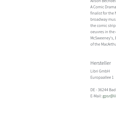
Alison Bechdel
A Comic Drama 
finalist for th
broadway music
the comic strip
oeuvres in the 
McSweeney's, E
of the MacArth
Hersteller
Libri GmbH
Europaallee 1
DE - 36244 Bad
E-Mail:
gpsr@li