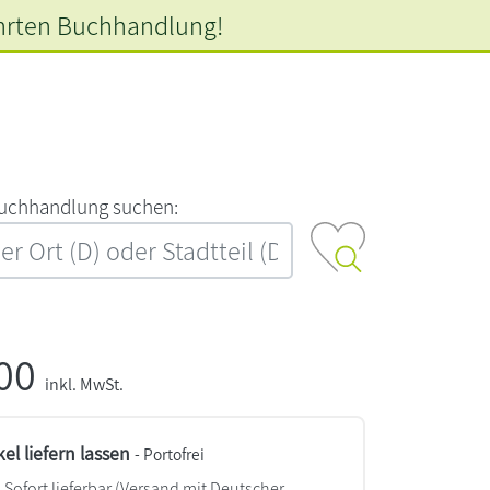
hrten
Buchhandlung!
‍u‍c‍h‍h‍a‍n‍d‍l‍u‍n‍g‍ ‍s‍u‍c‍h‍e‍n‍:‍
,00
inkl. MwSt.
kel liefern lassen
- Portofrei
Sofort lieferbar
(Versand mit Deutscher