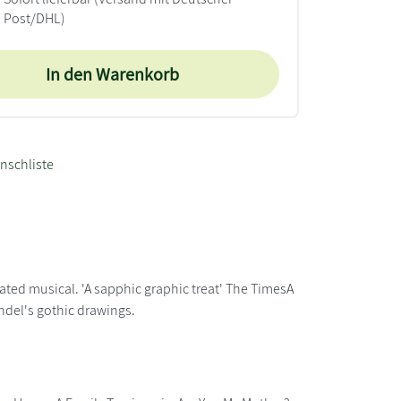
Post/DHL)
In den Warenkorb
nschliste
d musical. 'A sapphic graphic treat' The TimesA
hdel's gothic drawings.